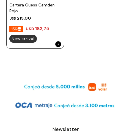
Cartera Guess Camden
Prune
Rojo
Mistral
215,00
USD
Camelbak
182,75
USD
Lamy
New arrival
Kaweco
Newsletter