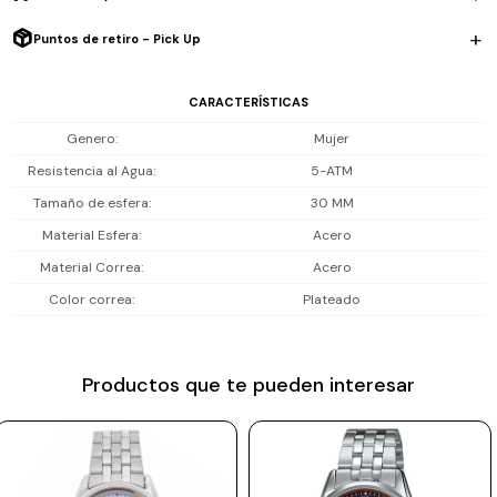
rutina.
Prune
Puntos de retiro - Pick Up
Mistral
Resistencia al agua: 50 m (5 ATM), ideal para lluvia, salpicones y
ducha, no es apto para playa o piscina.
CARACTERÍSTICAS
Camelbak
Genero
Mujer
Lamy
Incluye 1 año de garantia en la maquinaria.
Resistencia al Agua
5-ATM
Kaweco
Tamaño de esfera
30 MM
Material Esfera
Acero
Material Correa
Acero
Color correa
Plateado
Productos que te pueden interesar