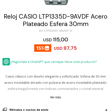
ESCRITURA
Ver
Loria
todo
Studio
Pluma
HIDRATACIÓN
Relojes
Reloj CASIO LTP1335D-9AVDF Acero
Casio
Repuestos
Plateado Esfera 30mm
Metal
MOCHILAS
Fossil
Bolígrafo
LTP1335D-9AVDF-0
Plastico
ACCESORIOS
115,00
Skagen
Rollerball
USD
Accesorios
97,75
Rosefield
Lápiz
USD
Encendedores
OUTLET
mecánico
Maserati
Lentes
¿Pegúntale a ChatGPT que ventajas tiene este producto?
de
BLOG
Armani
sol
Exchange
Ver
WATCHME
Casio clásico con diseño elegante y sofisticado. Esfera de 30 mm
Emporio
todo
EN
Armani
accesorios
acero inoxidable dorado con pulsera de acero inoxidable plateado;
VIVO
esfera beige/crema con índices contrastados y cristal mineral
Zippo
resiste. Movimiento de cuarzo japonés confiable con tres manecillas
Ver más
Jansport
y visor de fecha, ideal para uso diario y combinaciones casuales o
Empresa
Compra
Blog
formales. Diseño sobrio y cómodo que aporta un toque refinado a tu
Karvik
Métodos y costos de envío