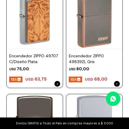
Encendedor ZIPPO 49707
Encendedor ZIPPO
C/Diseño Plata
49839ZL Gris
75,00
80,00
USD
USD
63,75
68,00
USD
USD
Envíos GRATIS a Todo el País en compras mayores a $ 3.000