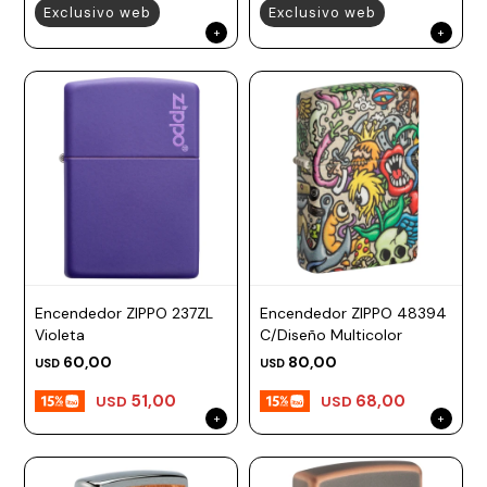
Exclusivo web
Exclusivo web
Encendedor ZIPPO 237ZL
Encendedor ZIPPO 48394
Violeta
C/Diseño Multicolor
60,00
80,00
USD
USD
51,00
68,00
USD
USD