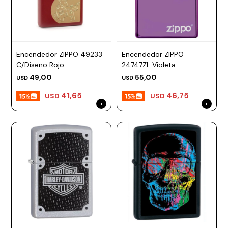
Encendedor ZIPPO 49233
Encendedor ZIPPO
C/Diseño Rojo
24747ZL Violeta
49,00
55,00
USD
USD
41,65
46,75
USD
USD