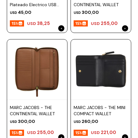
Plateado Electrico USB
CONTINENTAL WALLET
Recargable
45,00
300,00
USD
USD
38,25
255,00
USD
USD
MARC JACOBS - THE
MARC JACOBS - THE MINI
CONTINENTAL WALLET
COMPACT WALLET
300,00
260,00
USD
USD
255,00
221,00
USD
USD