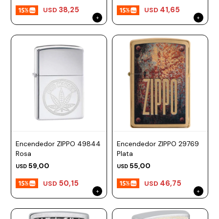
38,25
41,65
USD
USD
Prune
Mistral
Camelbak
Lamy
Kaweco
Encendedor ZIPPO 49844
Encendedor ZIPPO 29769
Rosa
Plata
59,00
55,00
USD
USD
50,15
46,75
USD
USD