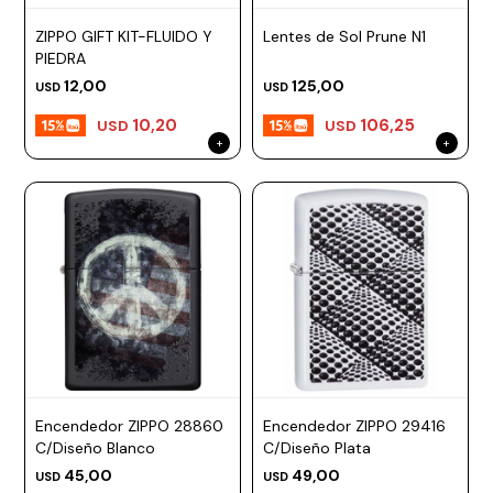
ESCRITURA
Ver
Loria
ZIPPO GIFT KIT-FLUIDO Y
Lentes de Sol Prune N1
todo
Studio
Pluma
HIDRATACIÓN
Relojes
PIEDRA
12,00
125,00
USD
USD
Casio
Repuestos
Metal
MOCHILAS
10,20
106,25
USD
USD
Fossil
Bolígrafo
Plastico
ACCESORIOS
Skagen
Rollerball
Accesorios
Rosefield
Lápiz
Encendedores
OUTLET
mecánico
Maserati
Lentes
de
BLOG
Armani
sol
Exchange
Ver
WATCHME
Emporio
todo
EN
Armani
accesorios
VIVO
Zippo
Encendedor ZIPPO 28860
Encendedor ZIPPO 29416
Jansport
C/Diseño Blanco
C/Diseño Plata
Empresa
Compra
Blog
45,00
49,00
USD
USD
Karvik