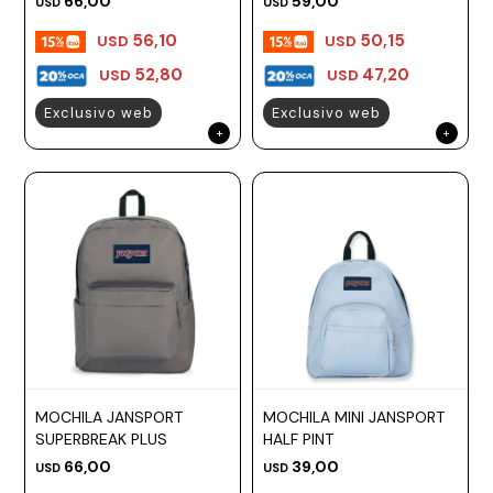
66,00
59,00
USD
USD
56,10
50,15
USD
USD
52,80
47,20
USD
USD
Exclusivo web
Exclusivo web
MOCHILA JANSPORT
MOCHILA MINI JANSPORT
SUPERBREAK PLUS
HALF PINT
66,00
39,00
USD
USD