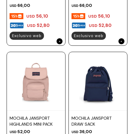
DUSK
GRAPHITE GREY
66,00
66,00
USD
USD
56,10
56,10
USD
USD
52,80
52,80
USD
USD
Exclusivo web
Exclusivo web
MOCHILA JANSPORT
MOCHILA JANSPORT
HIGHLANDS MINI PACK
DRAW SACK
52,00
36,00
USD
USD