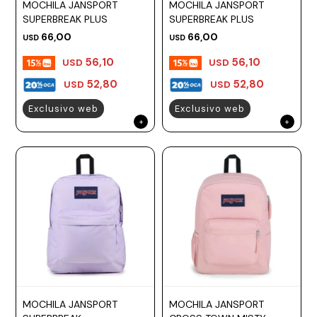
MOCHILA JANSPORT
MOCHILA JANSPORT
Prune
SUPERBREAK PLUS
SUPERBREAK PLUS
66,00
66,00
USD
USD
Mistral
56,10
56,10
USD
USD
Camelbak
52,80
52,80
USD
USD
Lamy
Exclusivo web
Exclusivo web
Kaweco
MOCHILA JANSPORT
MOCHILA JANSPORT