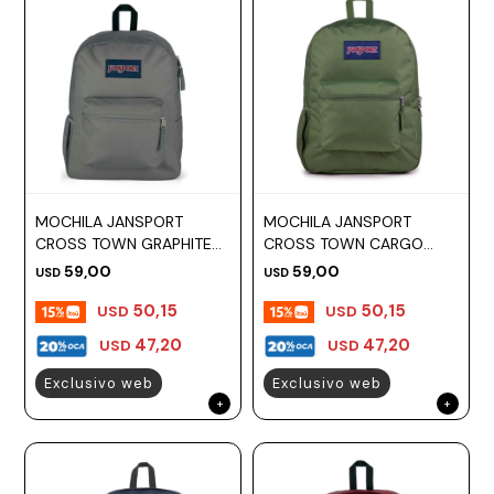
MOCHILA JANSPORT
MOCHILA JANSPORT
CROSS TOWN GRAPHITE
CROSS TOWN CARGO
GREY
GREEN
59,00
59,00
USD
USD
50,15
50,15
USD
USD
47,20
47,20
USD
USD
Exclusivo web
Exclusivo web