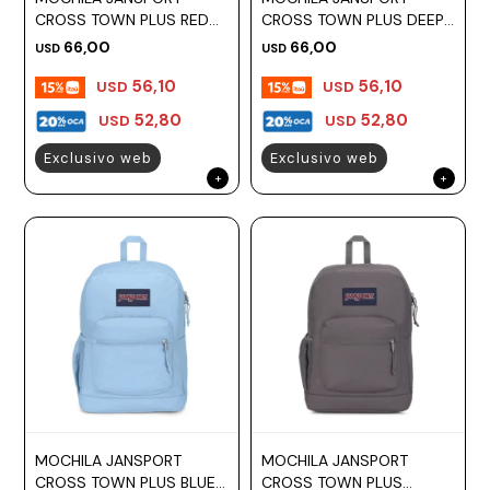
CROSS TOWN PLUS RED
CROSS TOWN PLUS DEEP
TAPE
JUNIPER
66,00
66,00
USD
USD
56,10
56,10
USD
USD
52,80
52,80
USD
USD
Exclusivo web
Exclusivo web
MOCHILA JANSPORT
MOCHILA JANSPORT
CROSS TOWN PLUS BLUE
CROSS TOWN PLUS