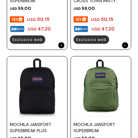
SUPERBREAK
CROSS TOWN MISTY
ROSE
59,00
59,00
USD
USD
50,15
50,15
USD
USD
47,20
47,20
USD
USD
Exclusivo web
Exclusivo web
MOCHILA JANSPORT
MOCHILA JANSPORT
SUPERBREAK PLUS
SUPERBREAK