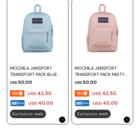
MOCHILA JANSPORT
MOCHILA JANSPORT
TRANSPORT PACK BLUE
TRANSPORT PACK MISTY
DESK
ROSE
50,00
50,00
USD
USD
42,50
42,50
USD
USD
40,00
40,00
USD
USD
Exclusivo web
Exclusivo web