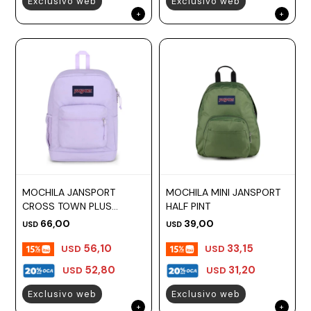
Exclusivo web
Exclusivo web
MOCHILA JANSPORT
MOCHILA MINI JANSPORT
CROSS TOWN PLUS
HALF PINT
PASTEL LILAC
66,00
39,00
USD
USD
56,10
33,15
USD
USD
52,80
31,20
USD
USD
Exclusivo web
Exclusivo web