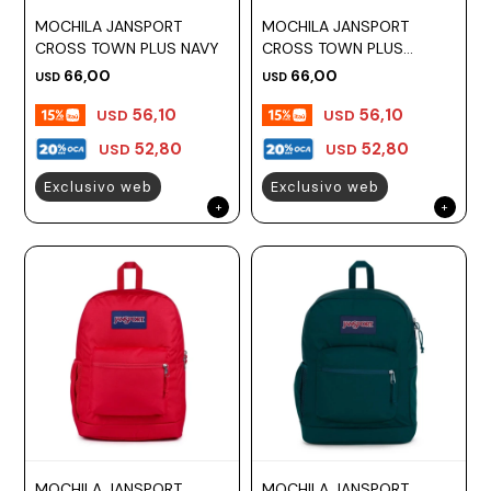
MOCHILA JANSPORT
MOCHILA JANSPORT
CROSS TOWN PLUS NAVY
CROSS TOWN PLUS
RUSSET RED
66,00
66,00
USD
USD
56,10
56,10
USD
USD
52,80
52,80
USD
USD
Exclusivo web
Exclusivo web
MOCHILA JANSPORT
MOCHILA JANSPORT