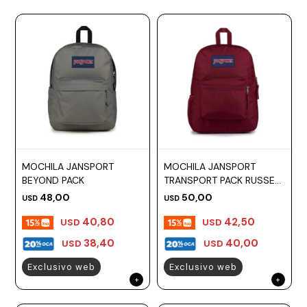
MOCHILA JANSPORT
MOCHILA JANSPORT
BEYOND PACK
TRANSPORT PACK RUSSET
RED
48,00
50,00
USD
USD
40,80
42,50
USD
USD
38,40
40,00
USD
USD
Exclusivo web
Exclusivo web