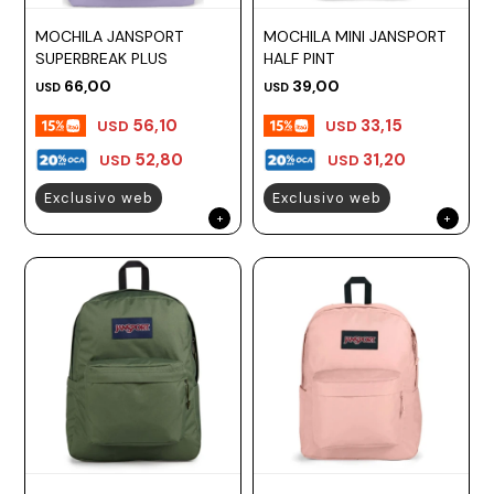
ESCRITURA
Ver
Loria
MOCHILA JANSPORT
MOCHILA MINI JANSPORT
todo
Studio
Pluma
HIDRATACIÓN
Relojes
SUPERBREAK PLUS
HALF PINT
66,00
39,00
USD
USD
Casio
Repuestos
Metal
MOCHILAS
56,10
33,15
USD
USD
Fossil
Bolígrafo
Plastico
52,80
31,20
USD
USD
ACCESORIOS
Skagen
Rollerball
Accesorios
Exclusivo web
Exclusivo web
Rosefield
Lápiz
Encendedores
OUTLET
mecánico
Maserati
Lentes
de
BLOG
Armani
sol
Exchange
Ver
WATCHME
Emporio
todo
EN
Armani
accesorios
VIVO
Zippo
Jansport
Empresa
Compra
Blog
Karvik