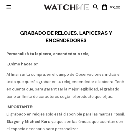

0,00
USD
GRABADO DE RELOJES, LAPICERAS Y
ENCENDEDORES
Mis datos
Mis
NUEVOS
direcciones
Personalizá tu lapicera, encendedor o reloj
INGRESOS
Mis compras
Wish List
¿Cómo hacerlo?
Salir
RELOJERÍA
Al finalizar tu compra, en el campo de Observaciones, indicá el
texto que querés grabar en tu reloj, encendedor o lapicera. Tené
Clásico
MARCAS
en cuenta que, para garantizar la mejor legibilidad, el grabado
Fashion
tiene un límite de caracteres según el producto que elijas.
Guess
JOYERÍA
Deportivos
IMPORTANTE:
Michael
El grabado en relojes solo está disponible para las marcas
Fossil,
Kors
Ver
CARTERAS
Smart
todo
Skagen y Michael Kors
, ya que son las únicas que cuentan con
Joyería
Marc
Correa
el espacio necesario para personalizar.
Jacobs