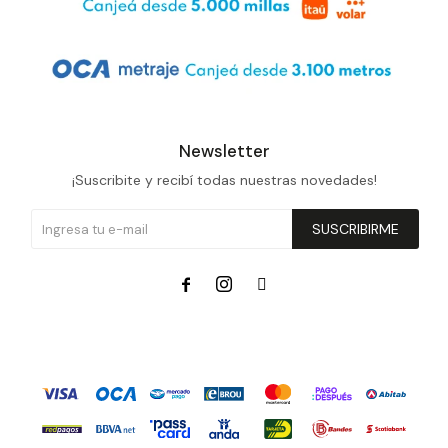
Prune
Mistral
Camelbak
Lamy
Newsletter
Kaweco
¡Suscribite y recibí todas nuestras novedades!
SUSCRIBIRME


