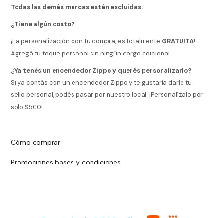
ESCRITURA
Todas las demás marcas están excluidas.
Ver
Loria
todo
Studio
Pluma
¿Tiene algún costo?
HIDRATACIÓN
Relojes
Casio
Repuestos
¡La personalización con tu compra, es totalmente
GRATUITA
!
Metal
MOCHILAS
Agregá tu toque personal sin ningún cargo adicional.
Fossil
Bolígrafo
Plastico
¿Ya tenés un encendedor Zippo y querés personalizarlo?
ACCESORIOS
Skagen
Rollerball
Accesorios
Si ya contás con un encendedor Zippo y te gustaría darle tu
Rosefield
Lápiz
sello personal, podés pasar por nuestro local. ¡Personalízalo por
Encendedores
OUTLET
mecánico
solo $500!
Maserati
Lentes
de
BLOG
Armani
sol
Exchange
Cómo comprar
Ver
WATCHME
Emporio
todo
EN
Armani
accesorios
Promociones bases y condiciones
VIVO
Zippo
Jansport
Empresa
Compra
Blog
Karvik