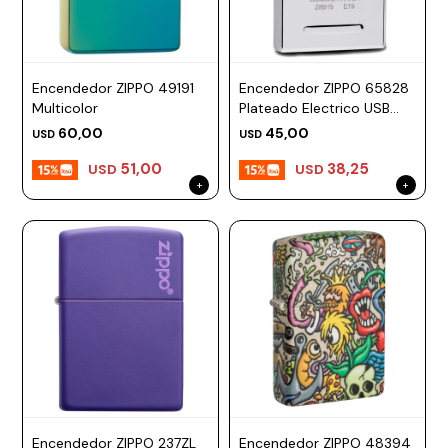
Encendedor ZIPPO 49191
Encendedor ZIPPO 65828
Multicolor
Plateado Electrico USB
Recargable
60,00
45,00
USD
USD
51,00
38,25
USD
USD
Encendedor ZIPPO 237ZL
Encendedor ZIPPO 48394