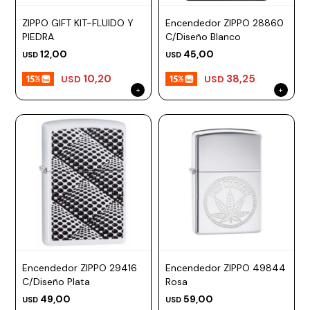
ESCRITURA
Ver
Loria
ZIPPO GIFT KIT-FLUIDO Y
Encendedor ZIPPO 28860
todo
Studio
Pluma
HIDRATACIÓN
Relojes
PIEDRA
C/Diseño Blanco
12,00
45,00
USD
USD
Casio
Repuestos
Metal
MOCHILAS
10,20
38,25
USD
USD
Fossil
Bolígrafo
Plastico
ACCESORIOS
Skagen
Rollerball
Accesorios
Rosefield
Lápiz
Encendedores
OUTLET
mecánico
Maserati
Lentes
de
BLOG
Armani
sol
Exchange
Ver
WATCHME
Emporio
todo
EN
Armani
accesorios
VIVO
Zippo
Encendedor ZIPPO 29416
Encendedor ZIPPO 49844
Jansport
C/Diseño Plata
Rosa
Empresa
Compra
Blog
49,00
59,00
USD
USD
Karvik