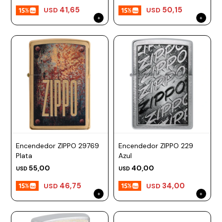
41,65
50,15
USD
USD
Prune
Mistral
Camelbak
Lamy
Kaweco
Encendedor ZIPPO 29769
Encendedor ZIPPO 229
Plata
Azul
55,00
40,00
USD
USD
46,75
34,00
USD
USD