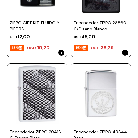
ESCRITURA
Ver
Loria
todo
Studio
Pluma
HIDRATACIÓN
Relojes
ZIPPO GIFT KIT-FLUIDO Y
Encendedor ZIPPO 28860
Casio
Repuestos
PIEDRA
C/Diseño Blanco
Metal
MOCHILAS
Fossil
Bolígrafo
12,00
45,00
USD
USD
Plastico
ACCESORIOS
10,20
38,25
Skagen
Rollerball
USD
USD
Accesorios
Rosefield
Lápiz
Encendedores
OUTLET
mecánico
Maserati
Lentes
de
BLOG
Armani
sol
Exchange
Ver
WATCHME
Emporio
todo
EN
Armani
accesorios
VIVO
Zippo
Jansport
Empresa
Compra
Blog
Encendedor ZIPPO 29416
Encendedor ZIPPO 49844
Karvik