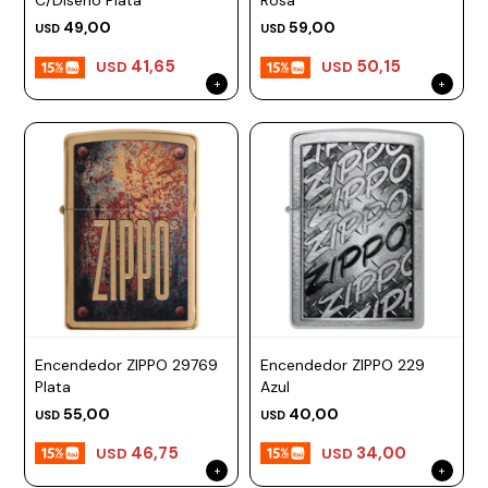
C/Diseño Plata
Rosa
Prune
49,00
59,00
USD
USD
41,65
50,15
Mistral
USD
USD
Camelbak
Lamy
Kaweco
Encendedor ZIPPO 29769
Encendedor ZIPPO 229
Plata
Azul
55,00
40,00
USD
USD
46,75
34,00
USD
USD