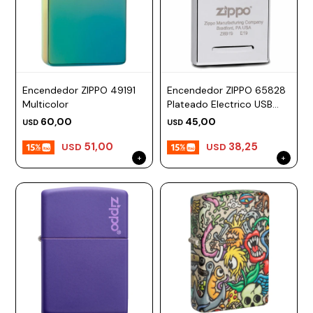
Encendedor ZIPPO 49191
Encendedor ZIPPO 65828
Multicolor
Plateado Electrico USB
Recargable
60,00
45,00
USD
USD
51,00
38,25
USD
USD