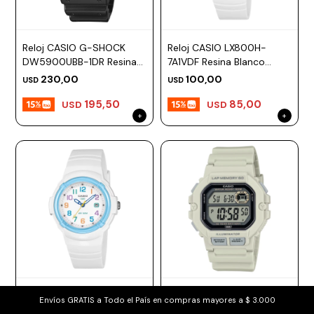
Reloj CASIO G-SHOCK
Reloj CASIO LX800H-
DW5900UBB-1DR Resina
7A1VDF Resina Blanco
Negro Esfera 46mm
Esfera 34mm
230,00
100,00
USD
USD
195,50
85,00
USD
USD
Reloj CASIO LX800H-
Reloj CASIO WS1400H-
Envíos GRATIS a Todo el País en compras mayores a $ 3.000
7A2VDF Resina Blanco
8AVDF Resina Beige Esfera