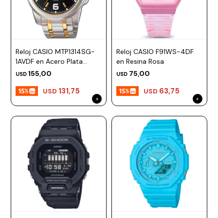
Reloj CASIO MTP1314SG-
Reloj CASIO F91WS-4DF
1AVDF en Acero Plata
en Resina Rosa
Esfera 45mm
155,00
75,00
USD
USD
131,75
63,75
USD
USD