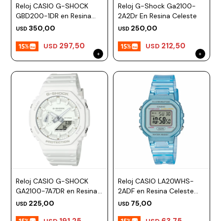
Reloj CASIO G-SHOCK
Reloj G-Shock Ga2100-
GBD200-1DR en Resina
2A2Dr En Resina Celeste
Negro Esfera 46mm
350,00
250,00
USD
USD
297,50
212,50
USD
USD
Reloj CASIO G-SHOCK
Reloj CASIO LA20WHS-
GA2100-7A7DR en Resina
2ADF en Resina Celeste
Blanco Esfera 48mm
Esfera 35mm
225,00
75,00
USD
USD
191,25
63,75