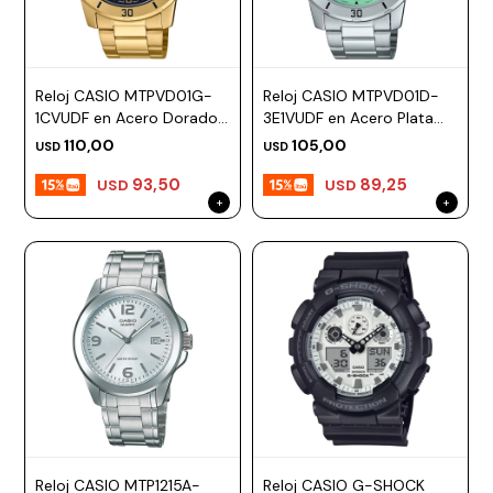
Reloj CASIO MTPVD01G-
Reloj CASIO MTPVD01D-
1CVUDF en Acero Dorado
3E1VUDF en Acero Plata
Esfera 45mm
Esfera 45mm
110,00
105,00
USD
USD
93,50
89,25
USD
USD
Reloj CASIO MTP1215A-
Reloj CASIO G-SHOCK