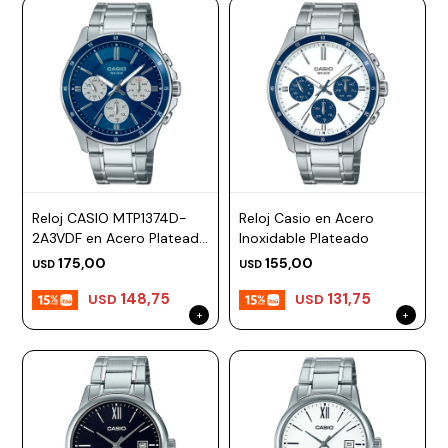
Reloj CASIO MTP1374D-
Reloj Casio en Acero
2A3VDF en Acero Plateado
Inoxidable Plateado
Esfera 44mm
175,00
155,00
USD
USD
148,75
131,75
USD
USD