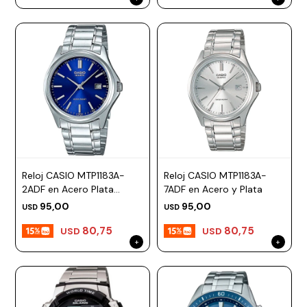
Reloj CASIO MTP1183A-
Reloj CASIO MTP1183A-
2ADF en Acero Plata
7ADF en Acero y Plata
Esfera 38mm
95,00
95,00
USD
USD
80,75
80,75
USD
USD