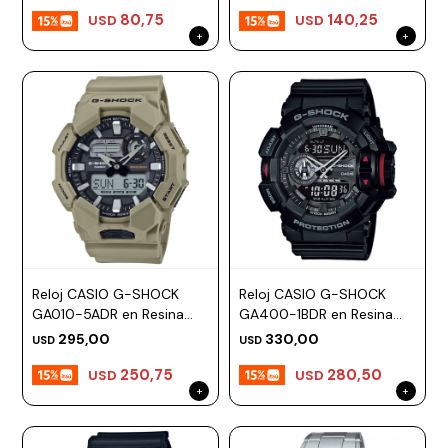
80,75
140,25
USD
USD
Prune
Mistral
Camelbak
Lamy
Kaweco
Reloj CASIO G-SHOCK
Reloj CASIO G-SHOCK
GA010-5ADR en Resina
GA400-1BDR en Resina
Marron Esfera 52mm
Negro Esfera 49mm
295,00
330,00
USD
USD
250,75
280,50
USD
USD