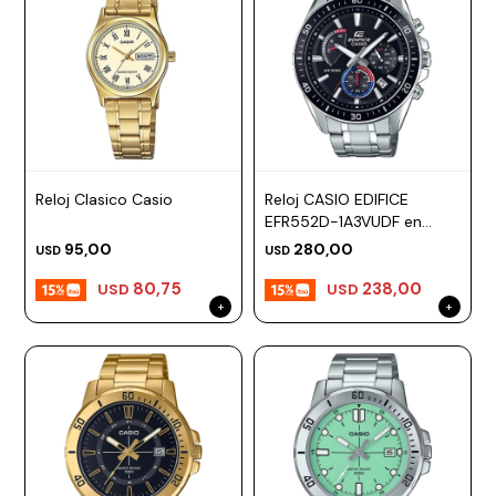
Reloj Clasico Casio
Reloj CASIO EDIFICE
EFR552D-1A3VUDF en
Acero Plateado Esfera
95,00
280,00
USD
USD
47mm
80,75
238,00
USD
USD