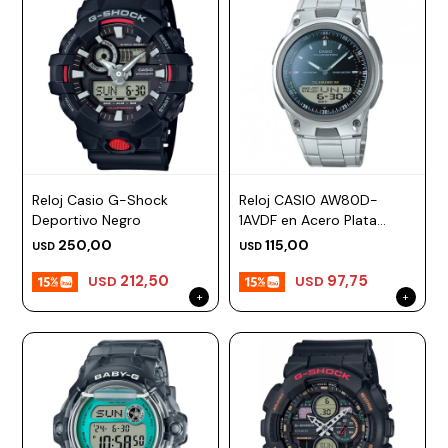
Reloj Casio G-Shock
Reloj CASIO AW80D-
Deportivo Negro
1AVDF en Acero Plata
Esfera 34mm
250,00
115,00
USD
USD
212,50
97,75
USD
USD