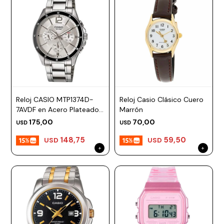
Reloj CASIO MTP1374D-
Reloj Casio Clásico Cuero
7AVDF en Acero Plateado
Marrón
Esfera 44mm
175,00
70,00
USD
USD
148,75
59,50
USD
USD