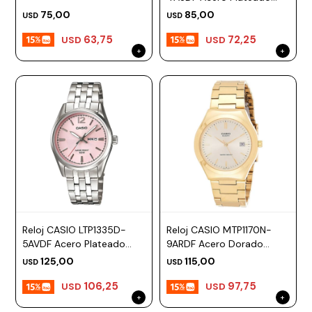
Esfera 28mm
75,00
85,00
USD
USD
63,75
72,25
USD
USD
Reloj CASIO LTP1335D-
Reloj CASIO MTP1170N-
5AVDF Acero Plateado
9ARDF Acero Dorado
Esfera 30mm
Esfera 38mm
125,00
115,00
USD
USD
106,25
97,75
USD
USD