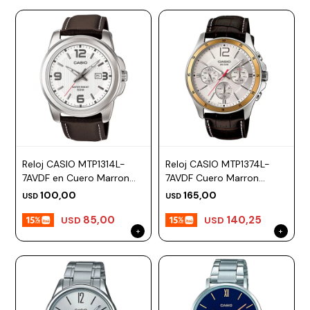
Reloj CASIO MTP1314L-
Reloj CASIO MTP1374L-
7AVDF en Cuero Marron
7AVDF Cuero Marron
Esfera 45mm
Esfera 44mm
100,00
165,00
USD
USD
85,00
140,25
USD
USD