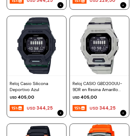
344,25
229,50
USD
USD
Reloj Casio Silicona
Reloj CASIO GBD200UU-
Deportivo Azul
9DR en Resina Amarillo
Esfera 48mm
405,00
405,00
USD
USD
344,25
344,25
USD
USD