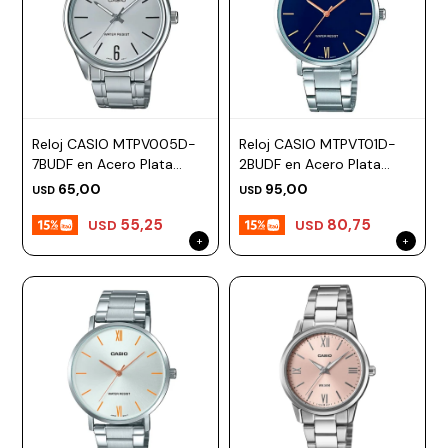
Reloj CASIO MTPV005D-
Reloj CASIO MTPVT01D-
7BUDF en Acero Plata
2BUDF en Acero Plata
Esfera 47mm
Esfera 46mm
65,00
95,00
USD
USD
55,25
80,75
USD
USD