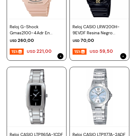
Reloj G-Shock
Reloj CASIO LRW200H-
Gmas2100-4Adr En
9EVDF Resina Negro
Resina Rosado
Esfera 34mm
260,00
70,00
USD
USD
221,00
59,50
USD
USD
Reloj CASIO LTP1165A-1CDF
Reloj CASIO LTP1177A-2ADF