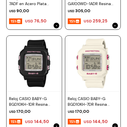
7ADF en Acero Plata
GA100WD-1ADR Resina
Esfera 39mm
Negro Esfera 52mm
90,00
305,00
USD
USD
76,50
259,25
USD
USD
Reloj CASIO BABY-G
Reloj CASIO BABY-G
BGD10KH-1DR Resina
BGD10KH-7DR Resina
Negro Esfera 40mm
Blanco Esfera 40mm
170,00
170,00
USD
USD
144,50
144,50
USD
USD