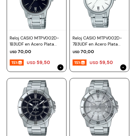
Reloj CASIO MTPV002D-
Reloj CASIO MTPV002D-
1B3UDF en Acero Plata
7B3UDF en Acero Plata
Esfera 44mm
Esfera 44mm
70,00
70,00
USD
USD
59,50
59,50
USD
USD