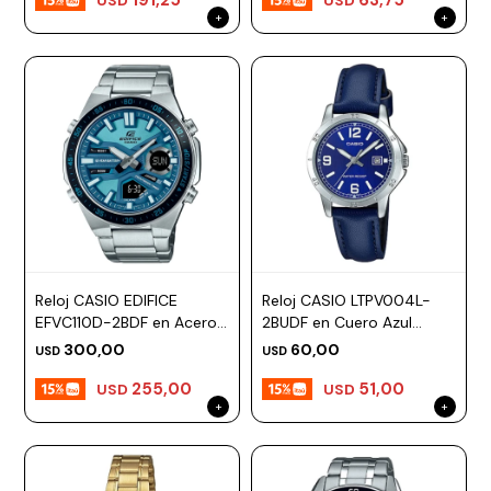
USD
USD
Reloj CASIO EDIFICE
Reloj CASIO LTPV004L-
EFVC110D-2BDF en Acero
2BUDF en Cuero Azul
Plateado Esfera 47mm
Esfera 35mm
300,00
60,00
USD
USD
255,00
51,00
USD
USD