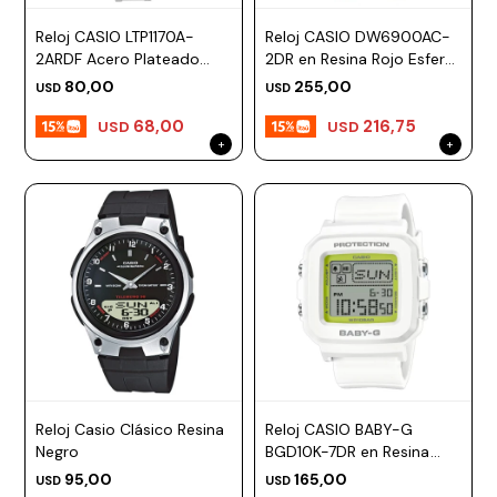
ESCRITURA
Ver
Loria
Reloj CASIO LTP1170A-
Reloj CASIO DW6900AC-
todo
Studio
Pluma
HIDRATACIÓN
Relojes
2ARDF Acero Plateado
2DR en Resina Rojo Esfera
Esfera 30mm
44mm
80,00
255,00
USD
USD
Casio
Repuestos
Metal
MOCHILAS
68,00
216,75
USD
USD
Fossil
Bolígrafo
Plastico
ACCESORIOS
Skagen
Rollerball
Accesorios
Rosefield
Lápiz
Encendedores
OUTLET
mecánico
Maserati
Lentes
de
BLOG
Armani
sol
Exchange
Ver
WATCHME
Emporio
todo
EN
Armani
accesorios
VIVO
Zippo
Reloj Casio Clásico Resina
Reloj CASIO BABY-G
Jansport
Negro
BGD10K-7DR en Resina
Empresa
Compra
Blog
Blanco Esfera 43mm
95,00
165,00
USD
USD
Karvik