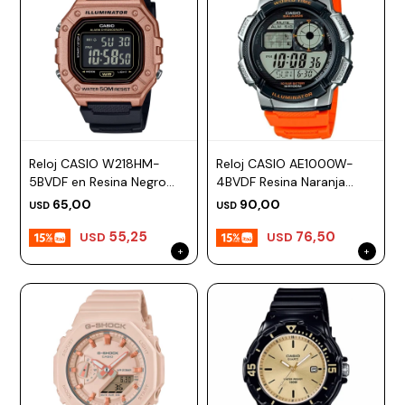
Reloj CASIO W218HM-
Reloj CASIO AE1000W-
5BVDF en Resina Negro
4BVDF Resina Naranja
Esfera 43mm
Esfera 43mm
65,00
90,00
USD
USD
55,25
76,50
USD
USD