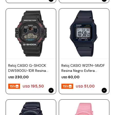
Reloj CASIO G-SHOCK
Reloj CASIO W217H-1AVDF
DW5900U-1DR Resina
Resina Negro Esfera
Negro Esfera 46mm
42mm
230,00
60,00
USD
USD
195,50
51,00
USD
USD