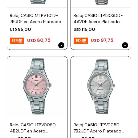
Reloj CASIO MTPVT01D-
Reloj CASIO LTP1303DD-
7BUDF en Acero Plateado
4AVDF Acero Plateado
Esfera 40mm
Esfera 30mm
95,00
115,00
USD
USD
80,75
97,75
USD
USD
Reloj CASIO LTPV005D-
Reloj CASIO LTPV005D-
4B2UDF en Acero
7B2UDF Acero Plateado
Plateado Esfera 28mm
Esfera 28mm