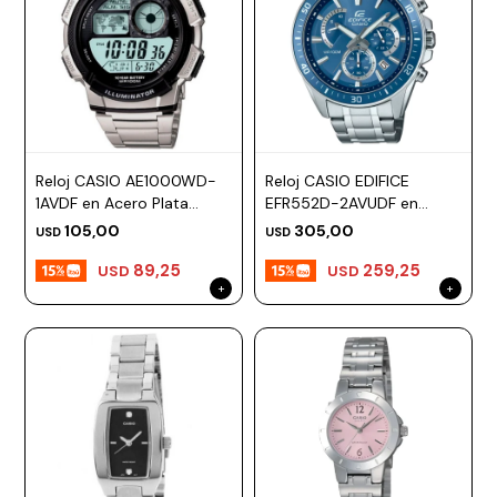
Reloj CASIO AE1000WD-
Reloj CASIO EDIFICE
1AVDF en Acero Plata
EFR552D-2AVUDF en
Esfera 48mm
Acero Plateado Esfera
105,00
305,00
USD
USD
47mm
89,25
259,25
USD
USD