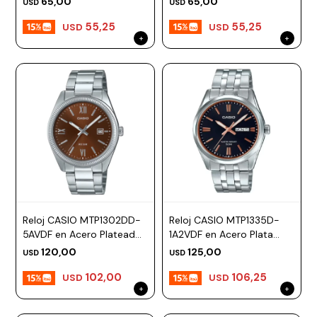
65,00
65,00
USD
USD
55,25
55,25
USD
USD
Reloj CASIO MTP1302DD-
Reloj CASIO MTP1335D-
5AVDF en Acero Plateado
1A2VDF en Acero Plata
Esfera 38mm
Esfera 39mm
120,00
125,00
USD
USD
102,00
106,25
USD
USD