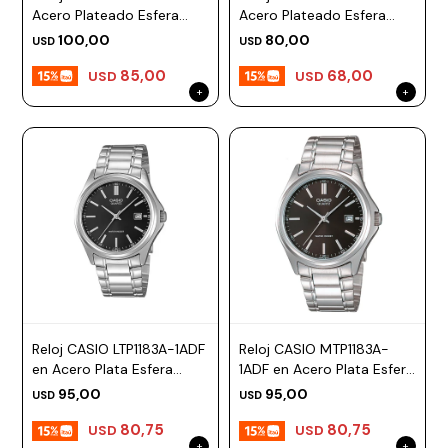
Acero Plateado Esfera
Acero Plateado Esfera
21mm
25mm
100,00
80,00
USD
USD
85,00
68,00
USD
USD
Reloj CASIO LTP1183A-1ADF
Reloj CASIO MTP1183A-
en Acero Plata Esfera
1ADF en Acero Plata Esfera
32mm
42mm
95,00
95,00
USD
USD
80,75
80,75
USD
USD