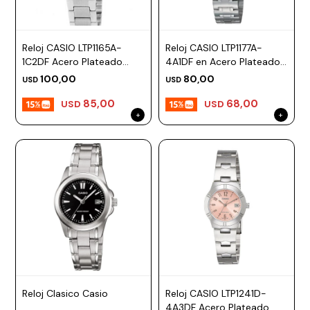
Reloj CASIO LTP1165A-
Reloj CASIO LTP1177A-
1C2DF Acero Plateado
4A1DF en Acero Plateado
Esfera 21mm
Esfera 25mm
100,00
80,00
USD
USD
85,00
68,00
USD
USD
Reloj Clasico Casio
Reloj CASIO LTP1241D-
4A3DF Acero Plateado