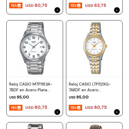
80,75
63,75
USD
USD
Reloj CASIO MTP1183A-
Reloj CASIO LTP1129G-
7BDF en Acero Plata
7ARDF en Acero
Esfera 38mm
Combinado Esfera 27mm
95,00
95,00
USD
USD
80,75
80,75
USD
USD