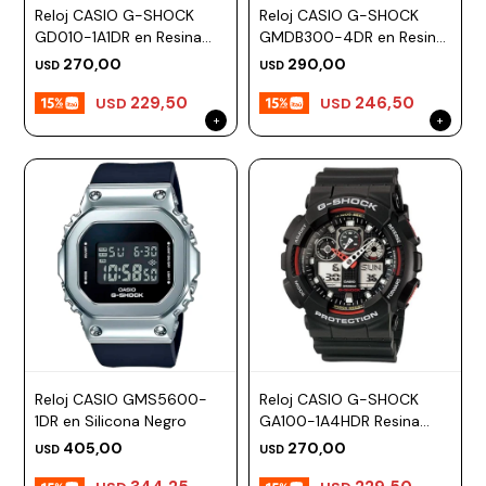
Reloj CASIO G-SHOCK
Reloj CASIO G-SHOCK
GD010-1A1DR en Resina
GMDB300-4DR en Resina
Negro Esfera 52mm
Rosa Esfera 47mm
270,00
290,00
USD
USD
229,50
246,50
USD
USD
Reloj CASIO GMS5600-
Reloj CASIO G-SHOCK
1DR en Silicona Negro
GA100-1A4HDR Resina
Negro Esfera 52mm
405,00
270,00
USD
USD