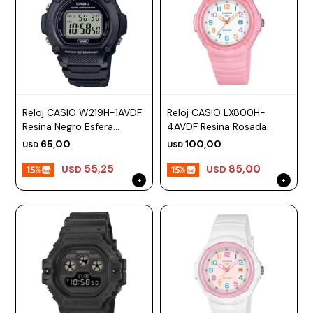
Reloj CASIO W219H-1AVDF
Reloj CASIO LX800H-
Resina Negro Esfera
4AVDF Resina Rosada
47mm
Esfera 34mm
65,00
100,00
USD
USD
55,25
85,00
USD
USD