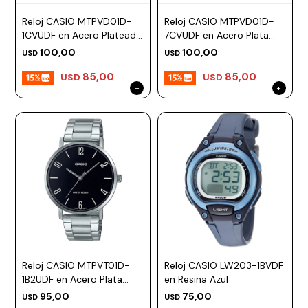
Reloj CASIO MTPVD01D-
Reloj CASIO MTPVD01D-
1CVUDF en Acero Plateado
7CVUDF en Acero Plata
Esfera 45mm
Esfera 45mm
100,00
100,00
USD
USD
85,00
85,00
USD
USD
Reloj CASIO MTPVT01D-
Reloj CASIO LW203-1BVDF
1B2UDF en Acero Plata
en Resina Azul
Esfera 46mm
95,00
75,00
USD
USD