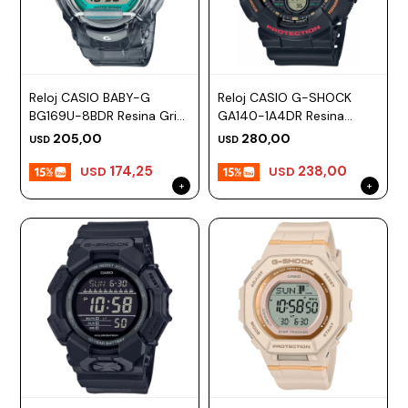
Reloj CASIO BABY-G
Reloj CASIO G-SHOCK
BG169U-8BDR Resina Gris
GA140-1A4DR Resina
Esfera 45mm
Negro Esfera 51mm
205,00
280,00
USD
USD
174,25
238,00
USD
USD