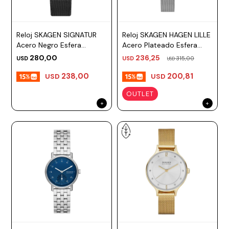
Reloj SKAGEN SIGNATUR
Reloj SKAGEN HAGEN LILLE
Acero Negro Esfera
Acero Plateado Esfera
40mm
22mm
280,00
236,25
USD
USD
315,00
USD
238,00
200,81
USD
USD
OUTLET