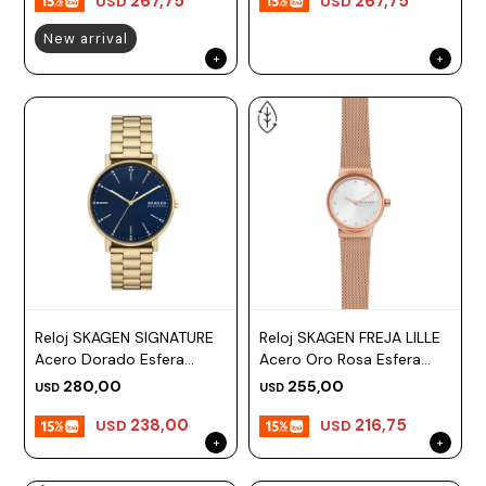
267,75
267,75
USD
USD
New arrival
Reloj SKAGEN SIGNATURE
Reloj SKAGEN FREJA LILLE
Acero Dorado Esfera
Acero Oro Rosa Esfera
40mm
26mm
280,00
255,00
USD
USD
238,00
216,75
USD
USD