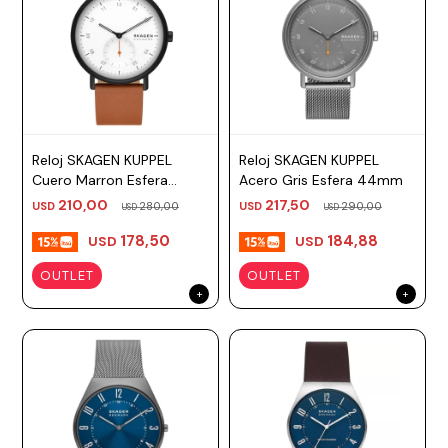
Reloj SKAGEN KUPPEL
Reloj SKAGEN KUPPEL
Cuero Marron Esfera
Acero Gris Esfera 44mm
44mm
210,00
217,50
USD
280,00
USD
290,00
USD
USD
178,50
184,88
USD
USD
OUTLET
OUTLET