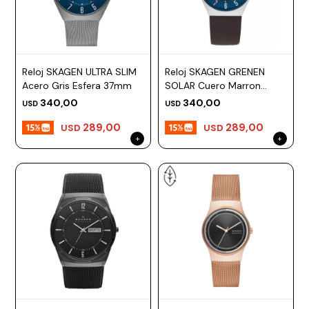
Reloj SKAGEN ULTRA SLIM
Reloj SKAGEN GRENEN
Acero Gris Esfera 37mm
SOLAR Cuero Marron
Esfera 37mm
340,00
340,00
USD
USD
289,00
289,00
USD
USD