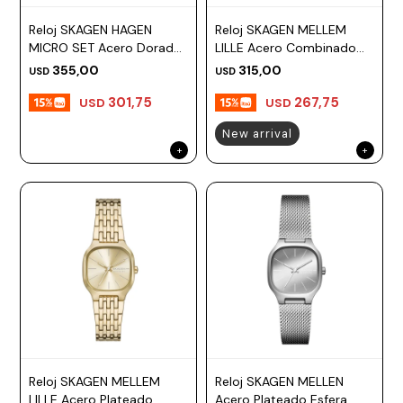
ESCRITURA
Ver
Loria
Reloj SKAGEN HAGEN
Reloj SKAGEN MELLEM
todo
Studio
Pluma
HIDRATACIÓN
Relojes
MICRO SET Acero Dorado
LILLE Acero Combinado
Esfera 30mm
Esfera 28mm
355,00
315,00
USD
USD
Casio
Repuestos
Metal
MOCHILAS
301,75
267,75
USD
USD
Fossil
Bolígrafo
Plastico
New arrival
ACCESORIOS
Skagen
Rollerball
Accesorios
Rosefield
Lápiz
Encendedores
OUTLET
mecánico
Maserati
Lentes
de
BLOG
Armani
sol
Exchange
Ver
WATCHME
Emporio
todo
EN
Armani
accesorios
VIVO
Zippo
Jansport
Empresa
Compra
Blog
Reloj SKAGEN MELLEM
Reloj SKAGEN MELLEN
Karvik
LILLE Acero Plateado
Acero Plateado Esfera