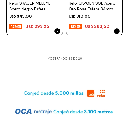
Reloj SKAGEN MELBYE
Reloj SKAGEN SOL Acero
Acero Negro Esfera
Oro Rosa Esfera 34mm
40mm
345,00
310,00
USD
USD
293,25
263,50
USD
USD
MOSTRANDO
28
DE
28