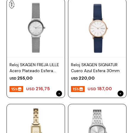
Reloj SKAGEN FREJA LILLE
Reloj SKAGEN SIGNATUR
Acero Plateado Esfera
Cuero Azul Esfera 30mm
26mm
255,00
220,00
USD
USD
216,75
187,00
USD
USD