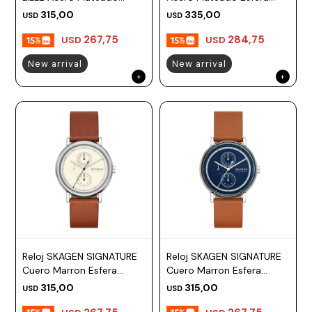
Esfera 28mm
28mm
315,00
335,00
USD
USD
Prune
267,75
284,75
USD
USD
Mistral
New arrival
New arrival
Camelbak
Lamy
Kaweco
Reloj SKAGEN SIGNATURE
Reloj SKAGEN SIGNATURE
Cuero Marron Esfera
Cuero Marron Esfera
40mm
40mm
315,00
315,00
USD
USD