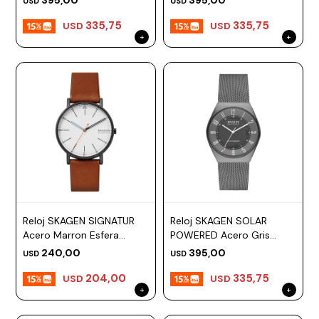
395,00
395,00
USD
USD
335,75
335,75
USD
USD
Reloj SKAGEN SIGNATUR
Reloj SKAGEN SOLAR
Acero Marron Esfera
POWERED Acero Gris
40mm
Esfera 37mm
240,00
395,00
USD
USD
204,00
335,75
USD
USD