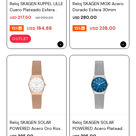
Reloj SKAGEN KUPPEL LILLE
Reloj SKAGEN MOXI Acero
Cuero Plateado Esfera
Dorado Esfera 30mm
32mm
217,50
280,00
USD
290,00
USD
USD
184,88
238,00
USD
USD
OUTLET
Reloj SKAGEN SOLAR
Reloj SKAGEN SOLAR
POWERED Acero Oro Rosa
POWERED Acero Plateado
Esfera 26mm
Esfera 26mm