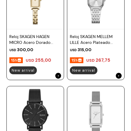
Reloj SKAGEN HAGEN
Reloj SKAGEN MELLEM
MICRO Acero Dorado
LILLE Acero Plateado
Esfera 31mm
Esfera 28mm
300,00
315,00
USD
USD
255,00
267,75
USD
USD
New arrival
New arrival