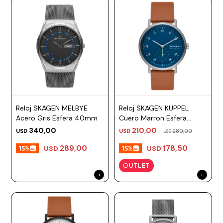
Reloj SKAGEN MELBYE
Reloj SKAGEN KUPPEL
Acero Gris Esfera 40mm
Cuero Marron Esfera
44mm
340,00
210,00
USD
USD
280,00
USD
289,00
178,50
USD
USD
OUTLET