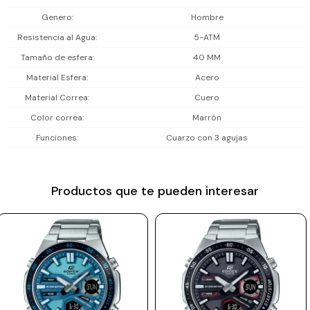
Incluye 2 años de garantía en la maquinaria.
Prune
Genero
Hombre
Resistencia al Agua
5-ATM
Mistral
Tamaño de esfera
40 MM
Camelbak
Material Esfera
Acero
Lamy
Material Correa
Cuero
Kaweco
Color correa
Marrón
Funciones
Cuarzo con 3 agujas
Productos que te pueden interesar