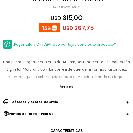
ESCRITURA
Ver
SKW6943-0
Loria
todo
Studio
Pluma
HIDRATACIÓN
Relojes
315,00
USD
Casio
Repuestos
267,75
USD
Metal
MOCHILAS
Fossil
Bolígrafo
Plastico
¿Pegúntale a ChatGPT que ventajas tiene este producto?
ACCESORIOS
Skagen
Rollerball
Accesorios
Rosefield
Lápiz
Encendedores
OUTLET
mecánico
Una pieza elegante con caja de 40 mm, perteneciente a la colección
Maserati
Signatur Multifunction. La correa de cuero marrón aporta calidez,
Lentes
de
BLOG
mientras que la esfera azul oscuro con textura brinda un toque
Armani
sol
Exchange
moderno. Ideal para acompañarte con estilo tanto en lo cotidiano
Ver más
Ver
WATCHME
como en ocasiones especiales.
Emporio
todo
EN
Armani
accesorios
Métodos y costos de envío
VIVO
Resistencia al agua de 5 ATM (50 m) te permite usarlo con
Zippo
tranquilidad bajo lluvia o frente a salpicaduras. No es sumergible, por
Puntos de retiro - Pick Up
Jansport
lo que no se recomienda para nadar ni inmersiones
Empresa
Compra
Blog
Karvik
CARACTERÍSTICAS