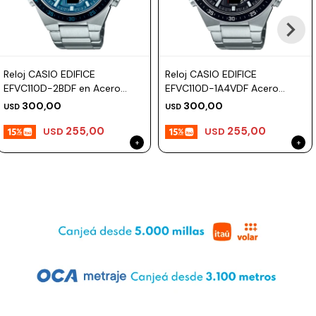
Reloj CASIO EDIFICE
Reloj CASIO EDIFICE
EFVC110D-2BDF en Acero
EFVC110D-1A4VDF Acero
Plateado Esfera 47mm
Plateado Esfera 47mm
300,00
300,00
USD
USD
255,00
255,00
USD
USD