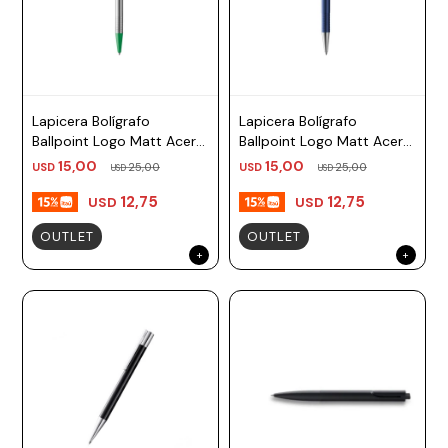
Lapicera Bolígrafo
Lapicera Bolígrafo
Ballpoint Logo Matt Acero
Ballpoint Logo Matt Acero
Verde TM negro Lamy
Azul TM azul Lamy
15,00
15,00
USD
25,00
USD
25,00
USD
USD
12,75
12,75
USD
USD
OUTLET
OUTLET