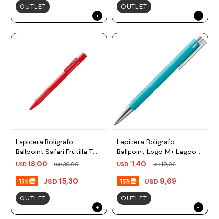
OUTLET
OUTLET
Lapicera Bolígrafo
Lapicera Bolígrafo
Ballpoint Safari Frutilla TM
Ballpoint Logo M+ Lagoon
negro Lamy
TM negro Lamy
18,00
11,40
USD
30,00
USD
19,00
USD
USD
15,30
9,69
USD
USD
OUTLET
OUTLET