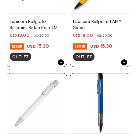
Lapicera Bolígrafo
Lapicera Ballpoint LAMY
Ballpoint Safari Rojo TM
Safari
negro, azul Lamy
18,00
18,00
USD
30,00
USD
30,00
USD
USD
15,30
15,30
USD
USD
OUTLET
OUTLET