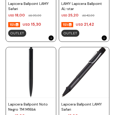
Lapicera Ballpoint LAMY
LAMY Lapicera Ballpoint
Safari
AL-star
18,00
25,20
USD
30,00
USD
42,00
USD
USD
15,30
21,42
USD
USD
OUTLET
OUTLET
Lapicera Ballpoint Noto
Lapicera Ballpoint LAMY
Negro TM M16bk
Safari