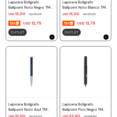
Lapicera Bolígrafo
Lapicera Bolígrafo
Ballpoint Noto Negro TM
Ballpoint Noto Blanco TM
negro Lamy
negro Lamy
15,00
15,00
USD
25,00
USD
25,00
USD
USD
12,75
12,75
USD
USD
OUTLET
OUTLET
Lapicera Bolígrafo
Lapicera Bolígrafo
Ballpoint Noto Azul TM
Ballpoint Pico Negro TM
negro Lamy
negro Lamy
15,00
53,40
USD
25,00
USD
89,00
USD
USD