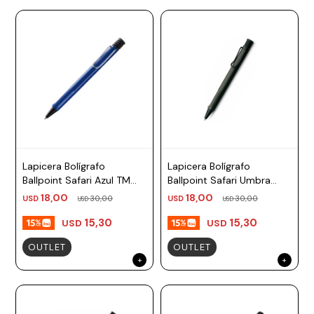
Lapicera Bolígrafo
Lapicera Bolígrafo
Ballpoint Safari Azul TM
Ballpoint Safari Umbra
azul, negro Lamy
Negro TM negro, azul
18,00
18,00
USD
30,00
USD
30,00
USD
USD
Lamy
15,30
15,30
USD
USD
OUTLET
OUTLET