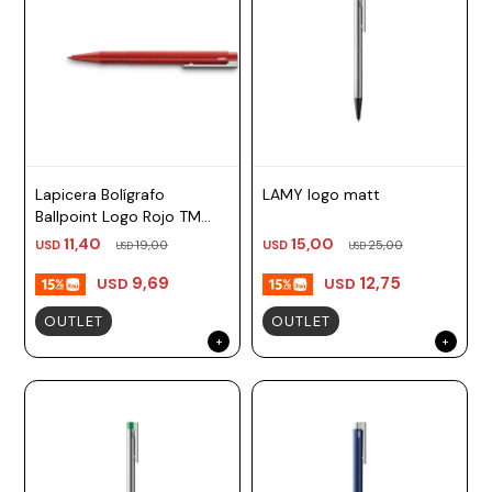
Lapicera Bolígrafo
LAMY logo matt
Ballpoint Logo Rojo TM
azul Lamy
11,40
15,00
USD
19,00
USD
25,00
USD
USD
9,69
12,75
USD
USD
OUTLET
OUTLET