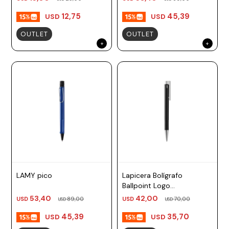
12,75
45,39
USD
USD
OUTLET
OUTLET
LAMY pico
Lapicera Bolígrafo
Ballpoint Logo
Multisistema Negro Lamy
53,40
42,00
USD
89,00
USD
70,00
USD
USD
45,39
35,70
USD
USD