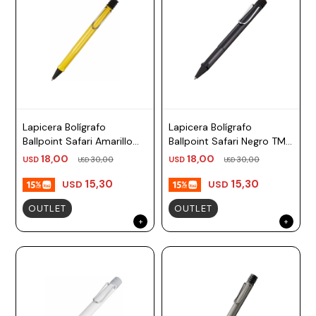
Lapicera Bolígrafo
Lapicera Bolígrafo
Ballpoint Safari Amarillo
Ballpoint Safari Negro TM
TM negro, azul Lamy
negro, azul Lamy
18,00
18,00
USD
30,00
USD
30,00
USD
USD
15,30
15,30
USD
USD
OUTLET
OUTLET