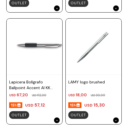
OUTLET
OUTLET
Lapicera Bolígrafo
LAMY logo brushed
Ballpoint Accent Al KK
Plateado TM Negro Lamy
67,20
18,00
USD
112,00
USD
30,00
USD
USD
57,12
15,30
USD
USD
OUTLET
OUTLET