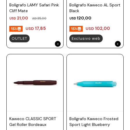
Bolígrafo LAMY Safari Pink
Bolígrafo Kaweco AL Sport
Prune
Cliff Mate
Black
Mistral
21,00
120,00
USD
35,00
USD
USD
Camelbak
17,85
102,00
USD
USD
Lamy
OUTLET
Exclusivo web
Kaweco
Kaweco CLASSIC SPORT
Bolígrafo Kaweco Frosted
Gel Roller Bordeaux
Sport Light Blueberry