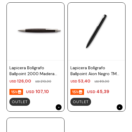
Lapicera Bolígrafo
Lapicera Bolígrafo
Ballpoint 2000 Madera
Ballpoint Aion Negro TM
Granadilla TM Negro Lamy
negro Lamy
126,00
53,40
USD
210,00
USD
89,00
USD
USD
107,10
45,39
USD
USD
OUTLET
OUTLET