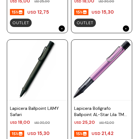
15,00
18,00
USD
25,00
USD
30,00
USD
USD
12,75
15,30
USD
USD
OUTLET
OUTLET
Lapicera Ballpoint LAMY
Lapicera Bolígrafo
Safari
Ballpoint AL-Star Lila TM
negro Lamy
18,00
25,20
USD
30,00
USD
42,00
USD
USD
15,30
21,42
USD
USD