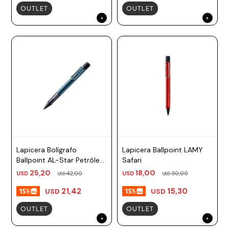
OUTLET
OUTLET
Lapicera Bolígrafo
Lapicera Ballpoint LAMY
Ballpoint AL-Star Petróleo
Safari
TM negro Lamy
25,20
18,00
USD
42,00
USD
30,00
USD
USD
21,42
15,30
USD
USD
OUTLET
OUTLET