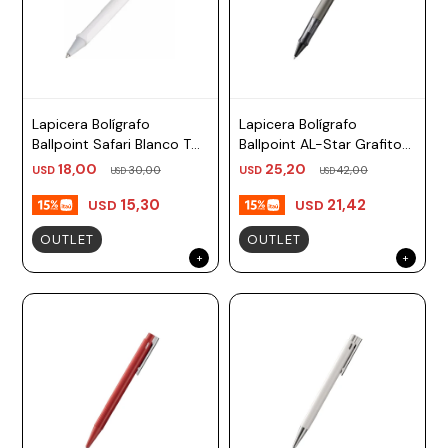
Lapicera Bolígrafo
Lapicera Bolígrafo
Ballpoint Safari Blanco TM
Ballpoint AL-Star Grafito
negro, azul Lamy
TM negro Lamy
18,00
25,20
USD
30,00
USD
42,00
USD
USD
15,30
21,42
USD
USD
OUTLET
OUTLET