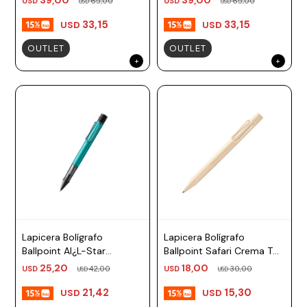
USD
65,00
USD
65,00
USD
USD
33,15
33,15
USD
USD
OUTLET
OUTLET
Lapicera Bolígrafo
Lapicera Bolígrafo
Ballpoint Al¿L-Star
Ballpoint Safari Crema TM
Turuquesa TM negro Lamy
negro Lamy
25,20
18,00
USD
42,00
USD
30,00
USD
USD
21,42
15,30
USD
USD