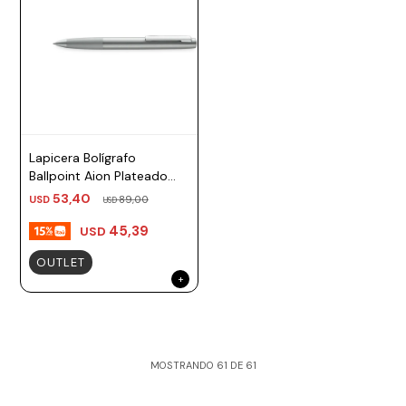
Lapicera Bolígrafo
Ballpoint Aion Plateado
TM negro Lamy
53,40
USD
89,00
USD
45,39
USD
OUTLET
MOSTRANDO
61
DE
61