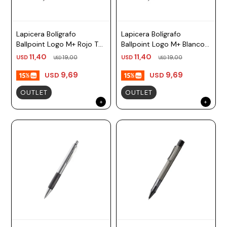
Lapicera Bolígrafo
Lapicera Bolígrafo
Ballpoint Logo M+ Rojo TM
Ballpoint Logo M+ Blanco
negro Lamy
TM negro Lamy
11,40
11,40
USD
19,00
USD
19,00
USD
USD
9,69
9,69
USD
USD
OUTLET
OUTLET