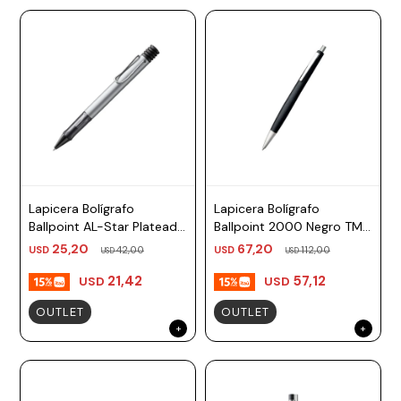
Lapicera Bolígrafo
Lapicera Bolígrafo
Ballpoint AL-Star Plateado
Ballpoint 2000 Negro TM
TM negro Lamy
Lamy
25,20
67,20
USD
42,00
USD
112,00
USD
USD
21,42
57,12
USD
USD
OUTLET
OUTLET