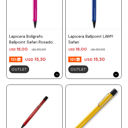
Lapicera Bolígrafo
Lapicera Ballpoint LAMY
Ballpoint Safari Rosado
Safari
TM negro Lamy
18,00
18,00
USD
30,00
USD
30,00
USD
USD
15,30
15,30
USD
USD
OUTLET
OUTLET