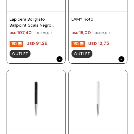
Lapicera Bolígrafo
LAMY noto
Ballpoint Scala Negro
Mate TM negro Lamy
107,40
15,00
USD
179,00
USD
25,00
USD
USD
91,29
12,75
USD
USD
OUTLET
OUTLET