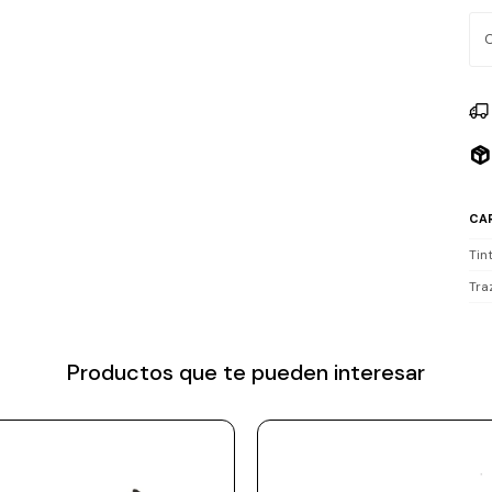
adi
hec
que
en 
Lap
ele
Rec
CA
Tin
Tra
Productos que te pueden interesar