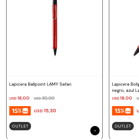
Prune
Mistral
Camelbak
Lamy
Kaweco
Lapicera Ballpoint LAMY Safari
Lapicera Bolí
negro, azul 
18,00
30,00
18,00
USD
USD
USD
U
15,30
USD
OUTLET
OUTLET