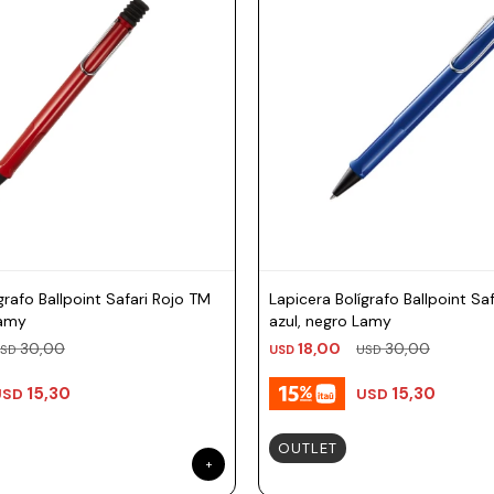
grafo Ballpoint Safari Rojo TM
Lapicera Bolígrafo Ballpoint Sa
Lamy
azul, negro Lamy
30,00
18,00
30,00
SD
USD
USD
15,30
15,30
USD
USD
OUTLET