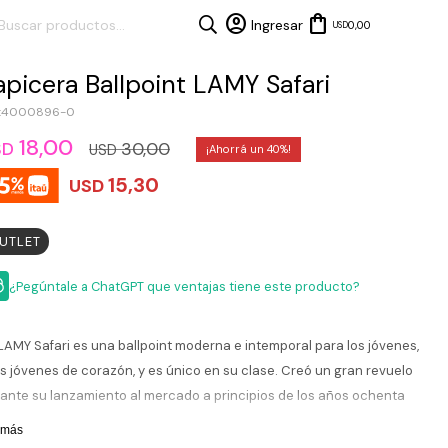
0,00
USD
apicera Ballpoint LAMY Safari
4000896-0
18,00
30,00
SD
USD
40
15,30
USD
UTLET
¿Pegúntale a ChatGPT que ventajas tiene este producto?
LAMY Safari es una ballpoint moderna e intemporal para los jóvenes,
os jóvenes de corazón, y es único en su clase. Creó un gran revuelo
ante su lanzamiento al mercado a principios de los años ochenta
 su diseño vanguardista y su prominente clip con resorte. También
 más
senta una robustez extraordinaria. Los sistemas de escritura