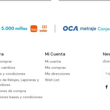
ra
Mi Cuenta
New
¡Sus
omprar
Mi cuenta
y cambios
Mis compras
s y condiciones
Mis direcciones
 de Relojes, Lapiceras y
Wish List
edores

iones de compra
ones bases y condiciones