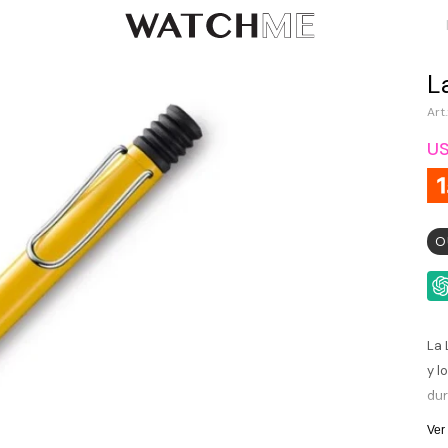
L
U
O
La 
y l
dur
con
Ver
pre