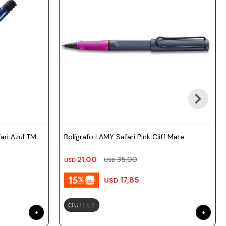
fari Azul TM
Bolígrafo LAMY Safari Pink Cliff Mate
21,00
35,00
USD
USD
17,85
USD
OUTLET