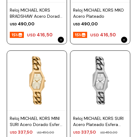
ESCRITURA
Ver
Loria
Reloj MICHAEL KORS
Reloj MICHAEL KORS MKO
todo
Studio
Pluma
HIDRATACIÓN
Relojes
BRADSHAW Acero Dorado
Acero Plateado
Esfera 43mm
490,00
490,00
USD
USD
Casio
Repuestos
Metal
MOCHILAS
416,50
416,50
USD
USD
Fossil
Bolígrafo
Plastico
ACCESORIOS
Skagen
Rollerball
Accesorios
Rosefield
Lápiz
Encendedores
OUTLET
mecánico
Maserati
Lentes
de
BLOG
Armani
sol
Exchange
Ver
WATCHME
Emporio
todo
EN
Armani
accesorios
VIVO
Zippo
Reloj MICHAEL KORS MINI
Reloj MICHAEL KORS SURI
Jansport
SURI Acero Dorado Esfera
Acero Plateado Esfera
Empresa
Compra
Blog
24mm
24mm
337,50
337,50
USD
450,00
USD
450,00
Karvik
USD
USD