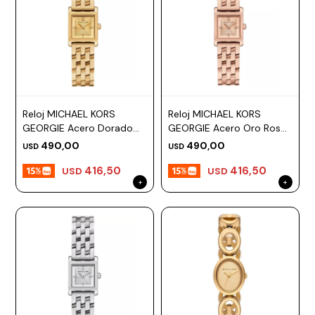
Reloj MICHAEL KORS
Reloj MICHAEL KORS
GEORGIE Acero Dorado
GEORGIE Acero Oro Rosa
Esfera 22mm
Esfera 19mm
490,00
490,00
USD
USD
416,50
416,50
USD
USD