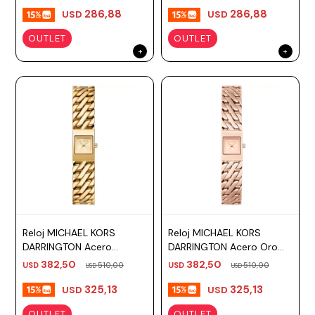
286,88
286,88
USD
USD
Prune
OUTLET
OUTLET
Mistral
Camelbak
Lamy
Kaweco
Reloj MICHAEL KORS
Reloj MICHAEL KORS
DARRINGTON Acero
DARRINGTON Acero Oro
Dorado Esfera 14mm
Rosa Esfera 14mm
382,50
382,50
USD
510,00
USD
510,00
USD
USD
325,13
325,13
USD
USD
OUTLET
OUTLET