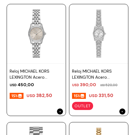
Reloj MICHAEL KORS
Reloj MICHAEL KORS
LEXINGTON Acero
LEXINGTON Acero
Plateado Esfera 26mm
Plateado Esfera 19mm
450,00
390,00
USD
USD
520,00
USD
382,50
331,50
USD
USD
OUTLET