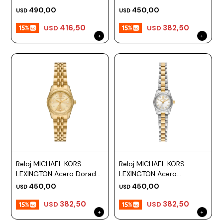
Esfera 22mm
Plateado Esfera 26mm
490,00
450,00
USD
USD
416,50
382,50
USD
USD
Reloj MICHAEL KORS
Reloj MICHAEL KORS
LEXINGTON Acero Dorado
LEXINGTON Acero
Esfera 26mm
Combinado Esfera 19mm
450,00
450,00
USD
USD
382,50
382,50
USD
USD