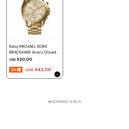
Reloj MICHAEL KORS
BRADSHAW Acero Dorado
Esfera 43mm
520,00
USD
442,00
USD
MOSTRANDO
31
DE
31