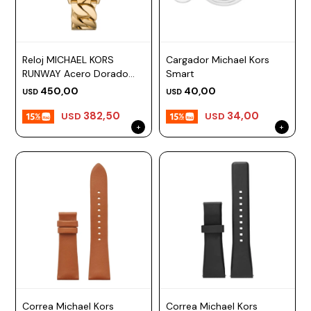
Reloj MICHAEL KORS
Cargador Michael Kors
RUNWAY Acero Dorado
Smart
Esfera 38mm
450,00
40,00
USD
USD
382,50
34,00
USD
USD
Correa Michael Kors
Correa Michael Kors