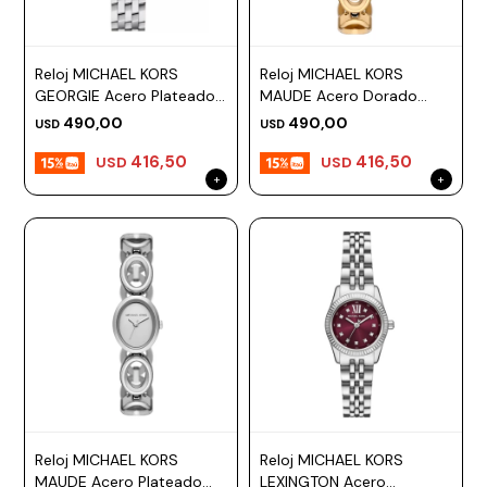
Reloj MICHAEL KORS
Reloj MICHAEL KORS
GEORGIE Acero Plateado
MAUDE Acero Dorado
Esfera 19mm
Esfera 22mm
490,00
490,00
USD
USD
416,50
416,50
USD
USD
Reloj MICHAEL KORS
Reloj MICHAEL KORS
MAUDE Acero Plateado
LEXINGTON Acero