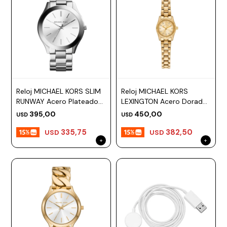
Reloj MICHAEL KORS SLIM
Reloj MICHAEL KORS
RUNWAY Acero Plateado
LEXINGTON Acero Dorado
Esfera 42mm
Esfera 19mm
395,00
450,00
USD
USD
335,75
382,50
USD
USD