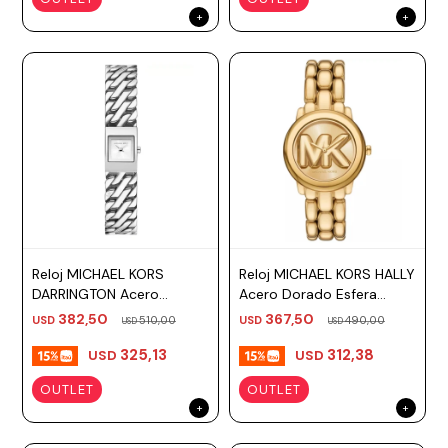
Reloj MICHAEL KORS
Reloj MICHAEL KORS HALLY
DARRINGTON Acero
Acero Dorado Esfera
Plateado Esfera 14mm
36mm
382,50
367,50
USD
510,00
USD
490,00
USD
USD
325,13
312,38
USD
USD
OUTLET
OUTLET