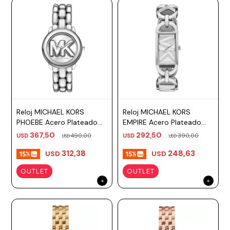
Reloj MICHAEL KORS
Reloj MICHAEL KORS
PHOEBE Acero Plateado
EMPIRE Acero Plateado
Esfera 36mm
Esfera 30mm
367,50
292,50
USD
490,00
USD
390,00
USD
USD
312,38
248,63
USD
USD
OUTLET
OUTLET