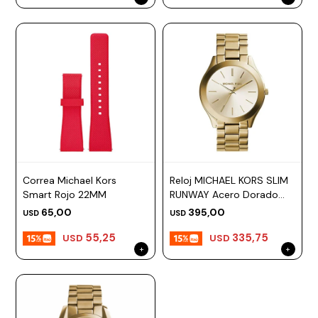
Correa Michael Kors
Reloj MICHAEL KORS SLIM
Smart Rojo 22MM
RUNWAY Acero Dorado
Esfera 42mm
65,00
395,00
USD
USD
55,25
335,75
USD
USD