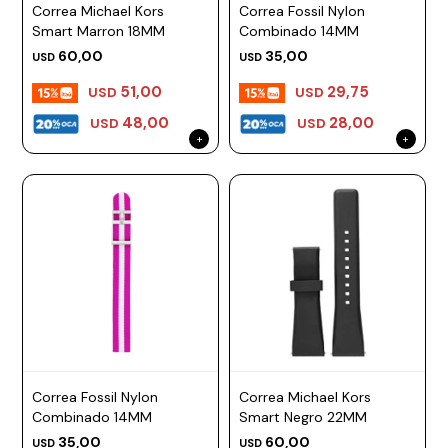
Correa Michael Kors
Correa Fossil Nylon
Prune
Smart Marron 18MM
Combinado 14MM
60,00
35,00
USD
USD
Mistral
51,00
29,75
USD
USD
Camelbak
48,00
28,00
USD
USD
Lamy
Kaweco
Correa Fossil Nylon
Correa Michael Kors
Combinado 14MM
Smart Negro 22MM
35,00
60,00
USD
USD