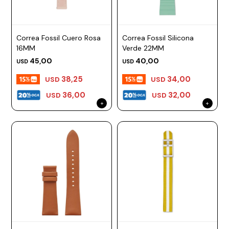
ESCRITURA
Ver
Loria
todo
Studio
Pluma
HIDRATACIÓN
Relojes
Correa Fossil Cuero Rosa
Correa Fossil Silicona
Casio
Repuestos
16MM
Verde 22MM
Metal
MOCHILAS
Fossil
Bolígrafo
45,00
40,00
USD
USD
Plastico
ACCESORIOS
38,25
34,00
Skagen
Rollerball
USD
USD
Accesorios
36,00
32,00
USD
USD
Rosefield
Lápiz
Encendedores
OUTLET
mecánico
Maserati
Lentes
de
BLOG
Armani
sol
Exchange
Ver
WATCHME
Emporio
todo
EN
Armani
accesorios
VIVO
Zippo
Jansport
Empresa
Compra
Blog
Karvik