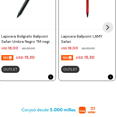
Lapicera Bolígrafo Ballpoint
Lapicera Ballpoint LAMY
Safari Umbra Negro TM negro,
Safari
azul Lamy
18,00
18,00
USD
30,00
USD
30,00
USD
USD
15,30
15,30
USD
USD
OUTLET
OUTLET