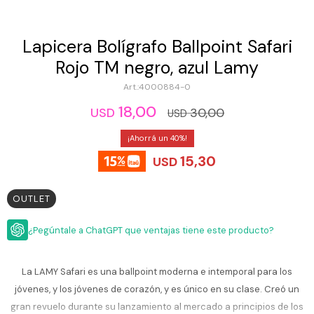
ESCRITURA
Ver
Loria
todo
Studio
Pluma
HIDRATACIÓN
Relojes
Lapicera Bolígrafo Ballpoint Safari
Casio
Repuestos
Rojo TM negro, azul Lamy
Metal
MOCHILAS
Fossil
Bolígrafo
4000884-0
Plastico
ACCESORIOS
18,00
Skagen
Rollerball
30,00
USD
USD
Accesorios
Rosefield
Lápiz
40
Encendedores
OUTLET
mecánico
15,30
Maserati
USD
Lentes
de
BLOG
Armani
sol
Exchange
OUTLET
Ver
WATCHME
Emporio
todo
EN
Armani
¿Pegúntale a ChatGPT que ventajas tiene este producto?
accesorios
VIVO
Zippo
La LAMY Safari es una ballpoint moderna e intemporal para los
Jansport
jóvenes, y los jóvenes de corazón, y es único en su clase. Creó un
Empresa
Compra
Blog
Karvik
gran revuelo durante su lanzamiento al mercado a principios de los