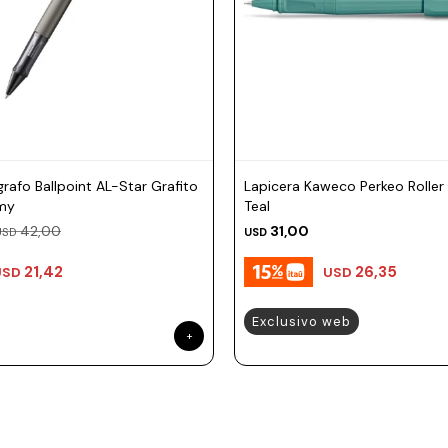
grafo Ballpoint AL-Star Grafito
Lapicera Kaweco Perkeo Roller 
my
Teal
42,00
31,00
USD
USD
21,42
26,35
USD
USD
Exclusivo web