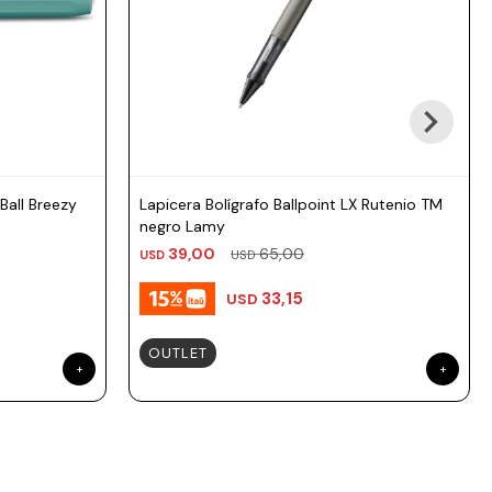
Ball Breezy
Lapicera Bolígrafo Ballpoint LX Rutenio TM
negro Lamy
39,00
65,00
USD
USD
33,15
USD
OUTLET