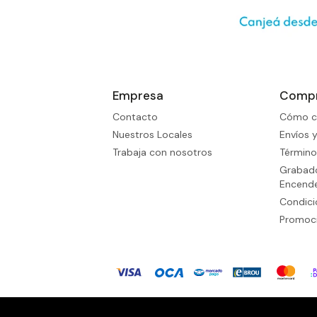
Empresa
Comp
Contacto
Cómo c
Nuestros Locales
Envíos 
Trabaja con nosotros
Término
Grabado
Encend
Condic
Promoci
© Copyright 2026 / WatchMe