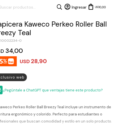
0,00
USD
apicera Kaweco Perkeo Roller Ball
reezy Teal
10002234-0
34,00
SD
28,90
USD
xclusivo web
¿Pegúntale a ChatGPT que ventajas tiene este producto?
Kaweco Perkeo Roller Ball Breezy Teal incluye un instrumento de
ritura ergonómico y colorido. Perfecto para estudiantes o
fesionales que buscan comodidad y estilo en un solo producto.