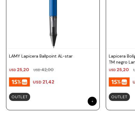
Prune
Mistral
Camelbak
Lamy
Kaweco
LAMY Lapicera Ballpoint AL-star
Lapicera Bolí
TM negro La
25,20
42,00
25,20
USD
USD
USD
21,42
USD
OUTLET
OUTLET