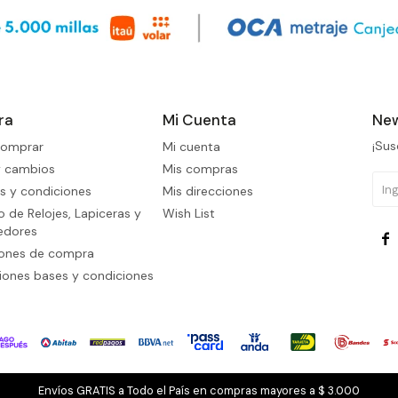
ra
Mi Cuenta
New
¡Sus
omprar
Mi cuenta
y cambios
Mis compras
s y condiciones
Mis direcciones
 de Relojes, Lapiceras y
Wish List
edores

iones de compra
ones bases y condiciones
Envíos GRATIS a Todo el País en compras mayores a $ 3.000