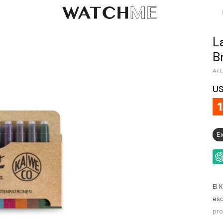
L
B
U
E
El 
esc
pro