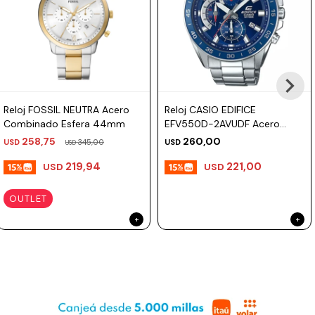
Prune
Mistral
Camelbak
Lamy
Reloj FOSSIL NEUTRA Acero
Reloj CASIO EDIFICE
Kaweco
Combinado Esfera 44mm
EFV550D-2AVUDF Acero
Plateado Esfera 47mm
258,75
260,00
USD
345,00
USD
USD
219,94
221,00
USD
USD
OUTLET