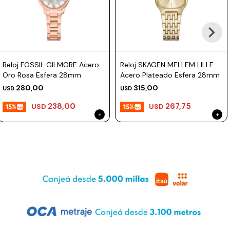
Prune
Mistral
Camelbak
Reloj FOSSIL GILMORE Acero
Reloj SKAGEN MELLEM LILLE
Lamy
Oro Rosa Esfera 28mm
Acero Plateado Esfera 28mm
Kaweco
280,00
315,00
USD
USD
238,00
267,75
USD
USD