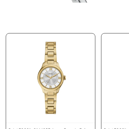
Prune
Mistral
Camelbak
Lamy
Kaweco