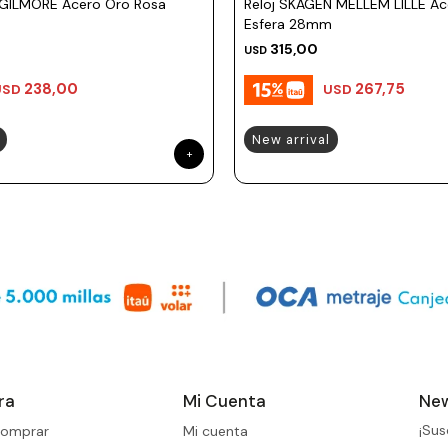
 GILMORE Acero Oro Rosa
Reloj SKAGEN MELLEM LILLE Ac
m
Esfera 28mm
315,00
USD
238,00
267,75
USD
USD
New arrival
ra
Mi Cuenta
New
¡Sus
omprar
Mi cuenta