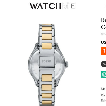
R
C
U
N
Un 
pla
Esf