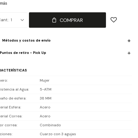
stilo atemporal. Movimiento de cuarzo con fecha asegura precisión
 más
ria y cristal mineral protege frente al uso cotidiano. Resistencia al
a de 5 ATM: apto para lluvia, lavado de manos y ducha, no es
COMPRAR
1
ergible para nadar largas distancias.
luye 2 años de garantía en la maquinaria.
Métodos y costos de envío
Puntos de retiro - Pick Up
RACTERÍSTICAS
nero
Mujer
istencia al Agua
5-ATM
año de esfera
38 MM
erial Esfera
Acero
erial Correa
Acero
or correa
Combinado
ciones
Cuarzo con 3 agujas