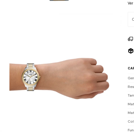
y e
Ver
dia
agu
sum
Inc
CA
Ge
Res
Tam
Mat
Mat
Col
Fun