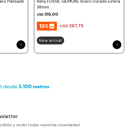
ero Plateado
Reloj FOSSIL GILMORE Acero Dorado Esfera
38mm
315,00
USD
267,75
USD
New arrival
sletter
cribite y recibí todas nuestras novedades!