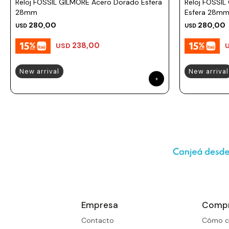
Reloj FOSSIL GILMORE Acero Dorado Esfera
Reloj FOSSIL
28mm
Esfera 28m
280,00
280,00
USD
USD
238,00
USD
New arrival
New arrival
Empresa
Comp
Contacto
Cómo c