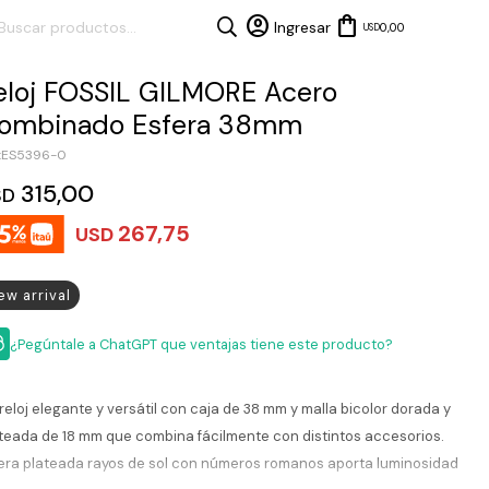
0,00
USD
eloj FOSSIL GILMORE Acero
ombinado Esfera 38mm
ES5396-0
315,00
SD
267,75
USD
ew arrival
¿Pegúntale a ChatGPT que ventajas tiene este producto?
reloj elegante y versátil con caja de 38 mm y malla bicolor dorada y
teada de 18 mm que combina fácilmente con distintos accesorios.
era plateada rayos de sol con números romanos aporta luminosidad