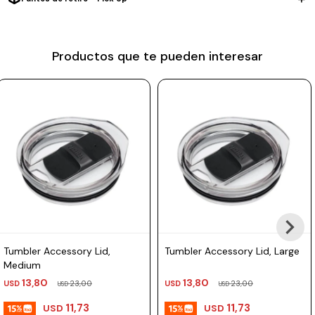
Prune
Mistral
Productos que te pueden interesar
Camelbak
Lamy
Kaweco
Tumbler Accessory Lid,
Tumbler Accessory Lid, Large
Medium
13,80
13,80
USD
23,00
USD
23,00
USD
USD
11,73
11,73
USD
USD