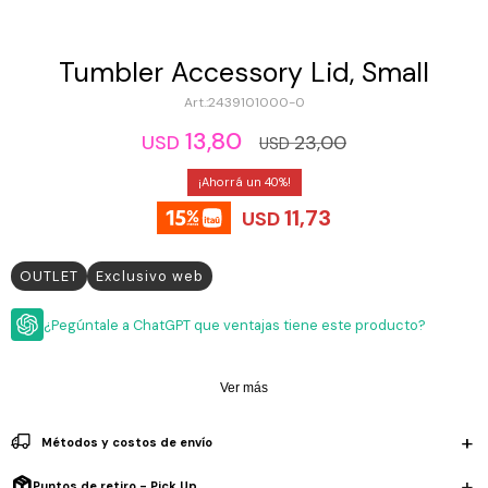
ESCRITURA
Ver
Loria
todo
Studio
Pluma
HIDRATACIÓN
Relojes
Tumbler Accessory Lid, Small
Casio
Repuestos
2439101000-0
Metal
MOCHILAS
Fossil
Bolígrafo
13,80
23,00
USD
USD
Plastico
ACCESORIOS
Skagen
Rollerball
40
Accesorios
Rosefield
Lápiz
11,73
USD
Encendedores
OUTLET
mecánico
Maserati
Lentes
de
OUTLET
Exclusivo web
BLOG
Armani
sol
Exchange
¿Pegúntale a ChatGPT que ventajas tiene este producto?
Ver
WATCHME
Emporio
todo
EN
Armani
accesorios
VIVO
Ver más
Zippo
Jansport
Métodos y costos de envío
Empresa
Compra
Blog
Karvik
Puntos de retiro - Pick Up