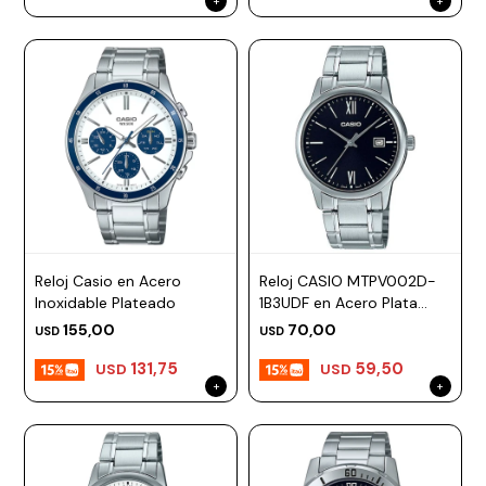
Reloj Casio en Acero
Reloj CASIO MTPV002D-
Inoxidable Plateado
1B3UDF en Acero Plata
Esfera 44mm
155,00
70,00
USD
USD
131,75
59,50
USD
USD