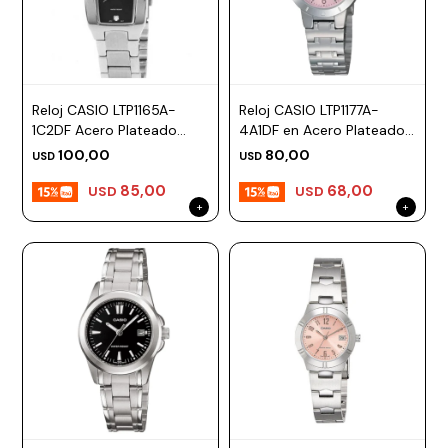
Reloj CASIO LTP1165A-
Reloj CASIO LTP1177A-
1C2DF Acero Plateado
4A1DF en Acero Plateado
Esfera 21mm
Esfera 25mm
100,00
80,00
USD
USD
85,00
68,00
USD
USD