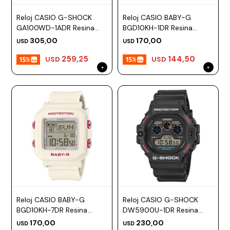
Reloj CASIO G-SHOCK
Reloj CASIO BABY-G
GA100WD-1ADR Resina
BGD10KH-1DR Resina
Negro Esfera 52mm
Negro Esfera 40mm
305,00
170,00
USD
USD
259,25
144,50
USD
USD
Reloj CASIO BABY-G
Reloj CASIO G-SHOCK
BGD10KH-7DR Resina
DW5900U-1DR Resina
Blanco Esfera 40mm
Negro Esfera 46mm
170,00
230,00
USD
USD