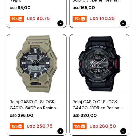
Negro
BGD10K-7DR en Resina
Blanco Esfera 43mm
Prune
95,00
165,00
USD
USD
80,75
140,25
Mistral
USD
USD
Camelbak
Lamy
Kaweco
Reloj CASIO G-SHOCK
Reloj CASIO G-SHOCK
GA010-5ADR en Resina
GA400-1BDR en Resina
Marron Esfera 52mm
Negro Esfera 49mm
295,00
330,00
USD
USD
250,75
280,50
USD
USD