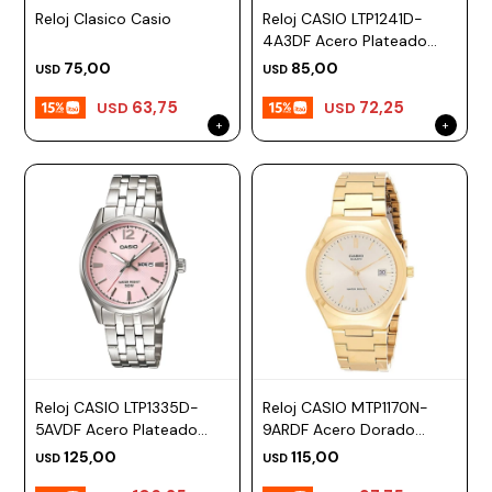
Reloj Clasico Casio
Reloj CASIO LTP1241D-
4A3DF Acero Plateado
Esfera 28mm
75,00
85,00
USD
USD
63,75
72,25
USD
USD
Reloj CASIO LTP1335D-
Reloj CASIO MTP1170N-
5AVDF Acero Plateado
9ARDF Acero Dorado
Esfera 30mm
Esfera 38mm
125,00
115,00
USD
USD