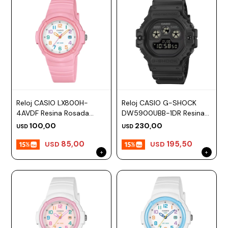
Reloj CASIO LX800H-
Reloj CASIO G-SHOCK
4AVDF Resina Rosada
DW5900UBB-1DR Resina
Esfera 34mm
Negro Esfera 46mm
100,00
230,00
USD
USD
85,00
195,50
USD
USD