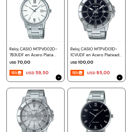
Reloj CASIO MTPV002D-
Reloj CASIO MTPVD01D-
7B3UDF en Acero Plata
1CVUDF en Acero Plateado
Esfera 44mm
Esfera 45mm
70,00
100,00
USD
USD
59,50
85,00
USD
USD