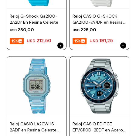
Reloj G-Shock Ga2100-
Reloj CASIO G-SHOCK
2A2Dr En Resina Celeste
GA2100-7A7DR en Resina
Blanco Esfera 48mm
250,00
225,00
USD
USD
212,50
191,25
USD
USD
Reloj CASIO LA20WHS-
Reloj CASIO EDIFICE
2ADF en Resina Celeste
EFVC110D-2BDF en Acero
Esfera 35mm
Plateado Esfera 47mm