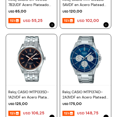
7B2UDF Acero Plateado
5AVDF en Acero Plateado
Esfera 28mm
Esfera 38mm
65,00
120,00
USD
USD
55,25
102,00
USD
USD
Reloj CASIO MTP1335D-
Reloj CASIO MTP1374D-
1A2VDF en Acero Plata
2A3VDF en Acero Plateado
Esfera 39mm
Esfera 44mm
125,00
175,00
USD
USD
106,25
148,75
USD
USD