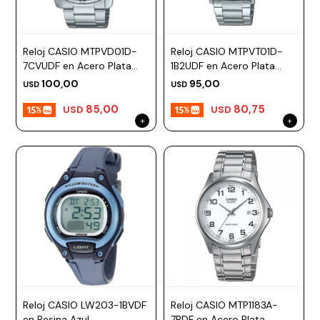
Reloj CASIO MTPVD01D-
Reloj CASIO MTPVT01D-
7CVUDF en Acero Plata
1B2UDF en Acero Plata
Esfera 45mm
Esfera 46mm
100,00
95,00
USD
USD
85,00
80,75
USD
USD
Reloj CASIO LW203-1BVDF
Reloj CASIO MTP1183A-
en Resina Azul
7BDF en Acero Plata