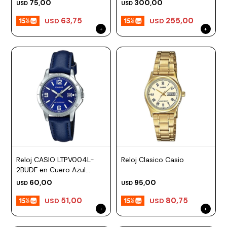
75,00
300,00
USD
USD
63,75
255,00
USD
USD
Reloj CASIO LTPV004L-
Reloj Clasico Casio
2BUDF en Cuero Azul
Esfera 35mm
60,00
95,00
USD
USD
51,00
80,75
USD
USD