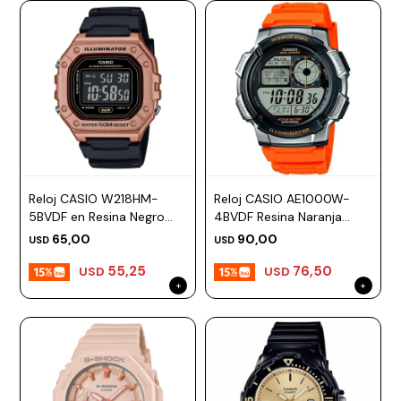
Reloj CASIO W218HM-
Reloj CASIO AE1000W-
5BVDF en Resina Negro
4BVDF Resina Naranja
Esfera 43mm
Esfera 43mm
65,00
90,00
USD
USD
55,25
76,50
USD
USD