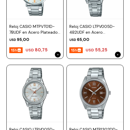
Reloj CASIO MTPVT01D-
Reloj CASIO LTPV005D-
7BUDF en Acero Plateado
4B2UDF en Acero
Esfera 40mm
Plateado Esfera 28mm
95,00
65,00
USD
USD
80,75
55,25
USD
USD
Reloj CASIO LTPV005D-
Reloj CASIO MTP1302DD-