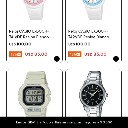
Reloj CASIO LX800H-
Reloj CASIO LX800H-
7A1VDF Resina Blanco
7A2VDF Resina Blanco
Esfera 34mm
Esfera 34mm
100,00
100,00
USD
USD
85,00
85,00
USD
USD
Envíos GRATIS a Todo el País en compras mayores a $ 3.000