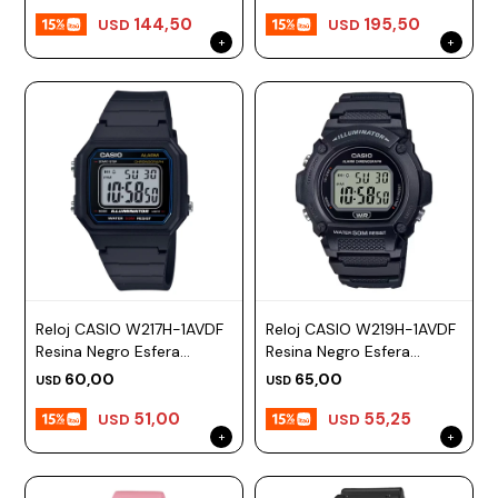
144,50
195,50
USD
USD
Reloj CASIO W217H-1AVDF
Reloj CASIO W219H-1AVDF
Resina Negro Esfera
Resina Negro Esfera
42mm
47mm
60,00
65,00
USD
USD
51,00
55,25
USD
USD