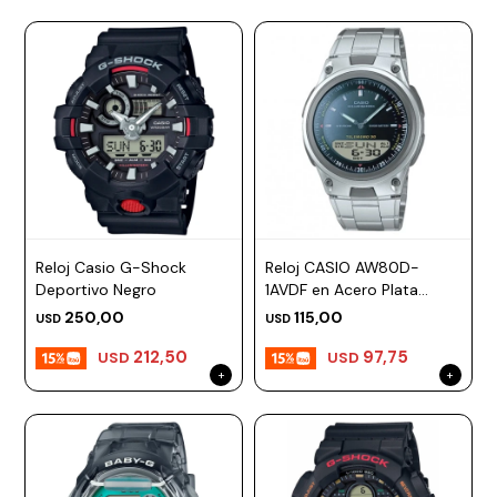
Reloj Casio G-Shock
Reloj CASIO AW80D-
Deportivo Negro
1AVDF en Acero Plata
Esfera 34mm
250,00
115,00
USD
USD
212,50
97,75
USD
USD