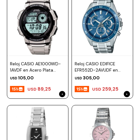
Reloj CASIO AE1000WD-
Reloj CASIO EDIFICE
1AVDF en Acero Plata
EFR552D-2AVUDF en
Esfera 48mm
Acero Plateado Esfera
105,00
305,00
USD
USD
47mm
89,25
259,25
USD
USD