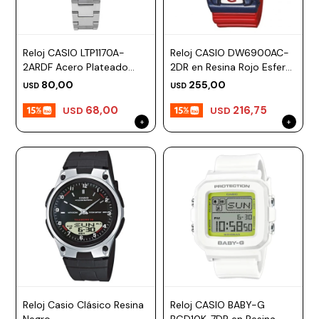
ESCRITURA
Ver
Loria
todo
Studio
Pluma
HIDRATACIÓN
Relojes
Reloj CASIO LTP1170A-
Reloj CASIO DW6900AC-
Casio
Repuestos
2ARDF Acero Plateado
2DR en Resina Rojo Esfera
Metal
MOCHILAS
Esfera 30mm
44mm
Fossil
Bolígrafo
80,00
255,00
USD
USD
Plastico
ACCESORIOS
68,00
216,75
Skagen
Rollerball
USD
USD
Accesorios
Rosefield
Lápiz
Encendedores
OUTLET
mecánico
Maserati
Lentes
de
BLOG
Armani
sol
Exchange
Ver
WATCHME
Emporio
todo
EN
Armani
accesorios
VIVO
Zippo
Jansport
Empresa
Compra
Blog
Reloj Casio Clásico Resina
Reloj CASIO BABY-G
Karvik