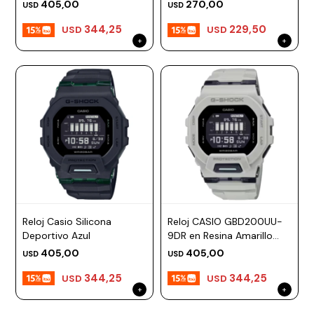
Negro Esfera 52mm
405,00
270,00
USD
USD
344,25
229,50
USD
USD
Reloj Casio Silicona
Reloj CASIO GBD200UU-
Deportivo Azul
9DR en Resina Amarillo
Esfera 48mm
405,00
405,00
USD
USD
344,25
344,25
USD
USD