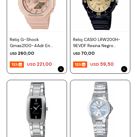
Reloj G-Shock
Reloj CASIO LRW200H-
Gmas2100-4Adr En
9EVDF Resina Negro
Resina Rosado
Esfera 34mm
260,00
70,00
USD
USD
221,00
59,50
USD
USD