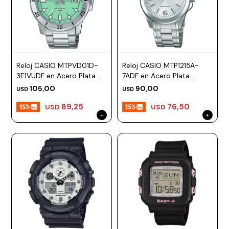
Reloj CASIO MTPVD01D-
Reloj CASIO MTP1215A-
3E1VUDF en Acero Plata
7ADF en Acero Plata
Esfera 45mm
Esfera 39mm
105,00
90,00
USD
USD
89,25
76,50
USD
USD