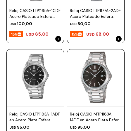
Reloj CASIO LTP1165A-1CDF
Reloj CASIO LTP1177A-2ADF
Acero Plateado Esfera
Acero Plateado Esfera
21mm
25mm
100,00
80,00
USD
USD
85,00
68,00
USD
USD
Reloj CASIO LTP1183A-1ADF
Reloj CASIO MTP1183A-
en Acero Plata Esfera
1ADF en Acero Plata Esfera
32mm
42mm
95,00
95,00
USD
USD