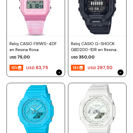
Reloj CASIO F91WS-4DF
Reloj CASIO G-SHOCK
en Resina Rosa
GBD200-1DR en Resina
Negro Esfera 46mm
75,00
350,00
USD
USD
63,75
297,50
USD
USD