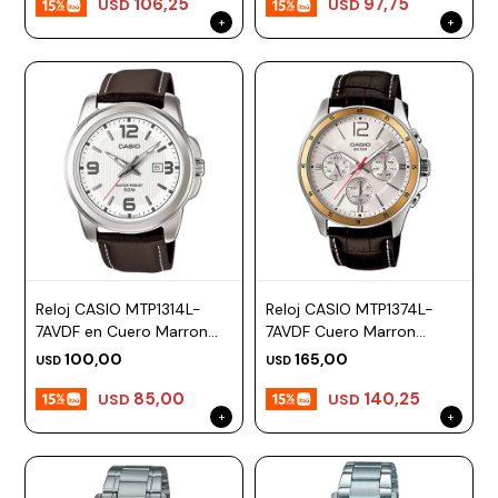
106,25
97,75
USD
USD
Reloj CASIO MTP1314L-
Reloj CASIO MTP1374L-
7AVDF en Cuero Marron
7AVDF Cuero Marron
Esfera 45mm
Esfera 44mm
100,00
165,00
USD
USD
85,00
140,25
USD
USD