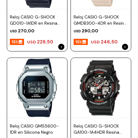
Reloj CASIO G-SHOCK
Reloj CASIO G-SHOCK
GD010-1A1DR en Resina
GMDB300-4DR en Resina
Negro Esfera 52mm
Rosa Esfera 47mm
270,00
290,00
USD
USD
229,50
246,50
USD
USD
Reloj CASIO GMS5600-
Reloj CASIO G-SHOCK
1DR en Silicona Negro
GA100-1A4HDR Resina