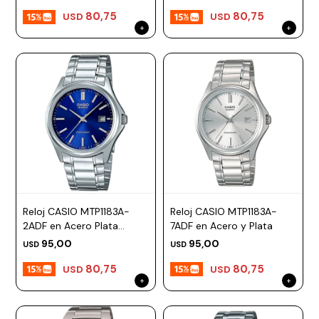
80,75
80,75
USD
USD
Reloj CASIO MTP1183A-
Reloj CASIO MTP1183A-
2ADF en Acero Plata
7ADF en Acero y Plata
Esfera 38mm
95,00
95,00
USD
USD
80,75
80,75
USD
USD