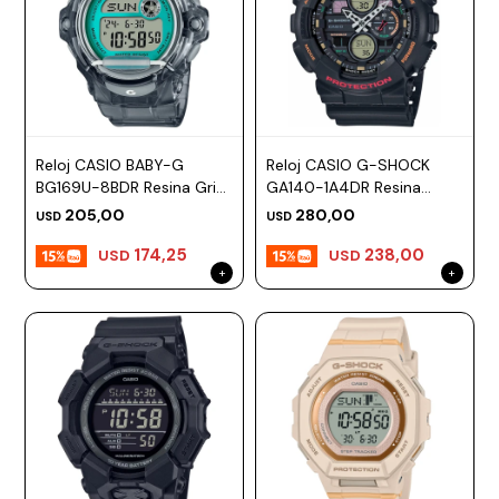
Reloj CASIO BABY-G
Reloj CASIO G-SHOCK
BG169U-8BDR Resina Gris
GA140-1A4DR Resina
Esfera 45mm
Negro Esfera 51mm
205,00
280,00
USD
USD
174,25
238,00
USD
USD