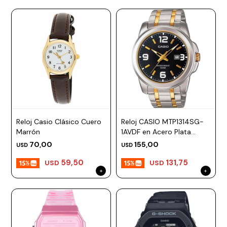
Reloj Casio Clásico Cuero
Reloj CASIO MTP1314SG-
Marrón
1AVDF en Acero Plata
Esfera 45mm
70,00
155,00
USD
USD
59,50
131,75
USD
USD