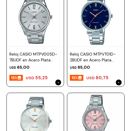
Reloj CASIO MTPV005D-
Reloj CASIO MTPVT01D-
7BUDF en Acero Plata
2BUDF en Acero Plata
Esfera 47mm
Esfera 46mm
65,00
95,00
USD
USD
55,25
80,75
USD
USD