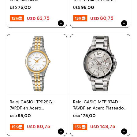
Esfera 38mm
75,00
95,00
USD
USD
63,75
80,75
USD
USD
Reloj CASIO LTP1129G-
Reloj CASIO MTP1374D-
7ARDF en Acero
7AVDF en Acero Plateado
Combinado Esfera 27mm
Esfera 44mm
95,00
175,00
USD
USD
80,75
148,75
USD
USD