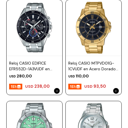
Reloj CASIO EDIFICE
Reloj CASIO MTPVD01G-
EFR552D-1A3VUDF en
1CVUDF en Acero Dorado
Acero Plateado Esfera
Esfera 45mm
280,00
110,00
USD
USD
47mm
238,00
93,50
USD
USD