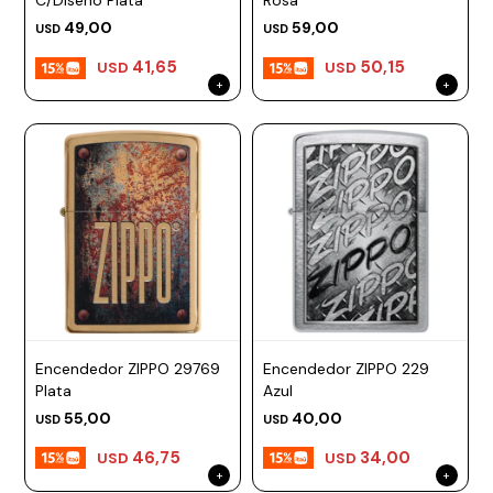
C/Diseño Plata
Rosa
Prune
49,00
59,00
USD
USD
41,65
50,15
Mistral
USD
USD
Camelbak
Lamy
Kaweco
Encendedor ZIPPO 29769
Encendedor ZIPPO 229
Plata
Azul
55,00
40,00
USD
USD
46,75
34,00
USD
USD