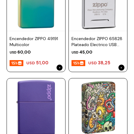
Encendedor ZIPPO 49191
Encendedor ZIPPO 65828
Multicolor
Plateado Electrico USB
Recargable
60,00
45,00
USD
USD
51,00
38,25
USD
USD