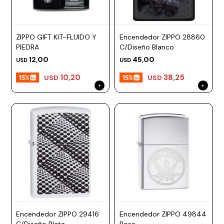
ESCRITURA
Ver
Loria
todo
Studio
Pluma
HIDRATACIÓN
Relojes
ZIPPO GIFT KIT-FLUIDO Y
Encendedor ZIPPO 28860
Casio
Repuestos
PIEDRA
C/Diseño Blanco
Metal
MOCHILAS
Fossil
Bolígrafo
12,00
45,00
USD
USD
Plastico
ACCESORIOS
10,20
38,25
Skagen
Rollerball
USD
USD
Accesorios
Rosefield
Lápiz
Encendedores
OUTLET
mecánico
Maserati
Lentes
de
BLOG
Armani
sol
Exchange
Ver
WATCHME
Emporio
todo
EN
Armani
accesorios
VIVO
Zippo
Jansport
Empresa
Compra
Blog
Encendedor ZIPPO 29416
Encendedor ZIPPO 49844
Karvik