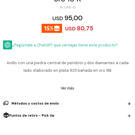
ESCRITURA
Ver
R6-0
Loria
todo
Studio
Pluma
HIDRATACIÓN
Relojes
95,00
USD
Casio
Repuestos
80,75
USD
Metal
MOCHILAS
Fossil
Bolígrafo
Plastico
¿Pegúntale a ChatGPT que ventajas tiene este producto?
ACCESORIOS
Skagen
Rollerball
Accesorios
Rosefield
Lápiz
Encendedores
OUTLET
mecánico
Anillo con una piedra central de peridoto y dos diamantes a cada
Maserati
lado, elaborado en plata 925 bañada en oro 18k
Lentes
de
BLOG
Armani
sol
Exchange
Ver más
Ver
WATCHME
Emporio
todo
EN
Armani
accesorios
Métodos y costos de envío
VIVO
Zippo
Puntos de retiro - Pick Up
Jansport
Empresa
Compra
Blog
Karvik