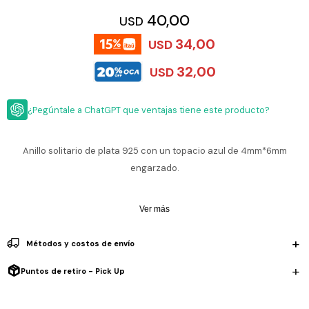
ESCRITURA
Ver
40,00
USD
Loria
todo
Studio
Pluma
HIDRATACIÓN
Relojes
34,00
USD
Casio
Repuestos
Metal
32,00
USD
MOCHILAS
Fossil
Bolígrafo
Plastico
ACCESORIOS
Skagen
Rollerball
¿Pegúntale a ChatGPT que ventajas tiene este producto?
Accesorios
Rosefield
Lápiz
Encendedores
OUTLET
mecánico
Anillo solitario de plata 925 con un topacio azul de 4mm*6mm
Maserati
Lentes
engarzado.
de
BLOG
Armani
sol
Exchange
Ver
Ver más
WATCHME
Emporio
todo
EN
Armani
accesorios
VIVO
Métodos y costos de envío
Zippo
Puntos de retiro - Pick Up
Jansport
Empresa
Compra
Blog
Karvik