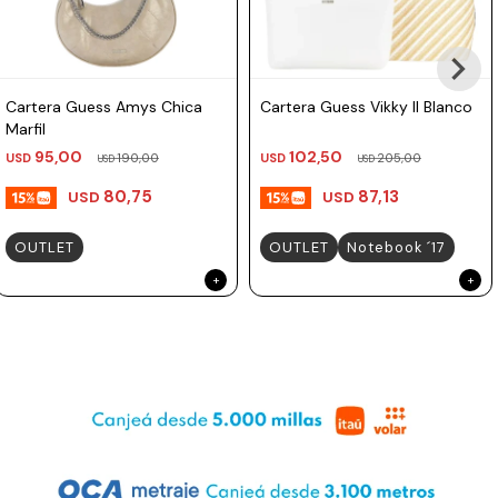
Prune
Mistral
Cartera Guess Amys Chica
Cartera Guess Vikky II Blanco
Camelbak
Marfil
Lamy
95,00
102,50
USD
190,00
USD
205,00
USD
USD
Kaweco
80,75
87,13
USD
USD
OUTLET
OUTLET
Notebook ´17