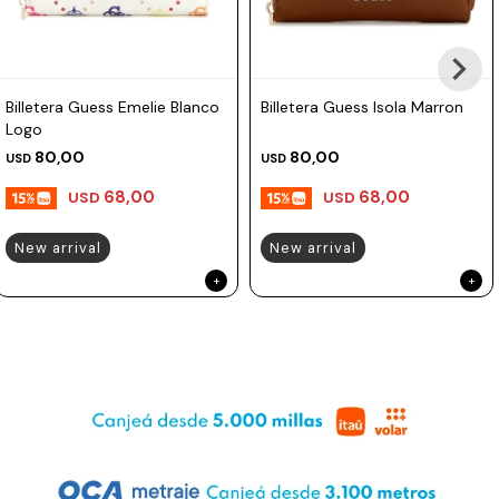
Prune
Mistral
Billetera Guess Emelie Blanco
Billetera Guess Isola Marron
Camelbak
Logo
Lamy
80,00
80,00
USD
USD
Kaweco
68,00
68,00
USD
USD
New arrival
New arrival