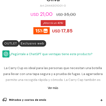
ESCRITURA
Ver
2444301001-0
Loria
todo
Studio
Pluma
HIDRATACIÓN
Relojes
21,00
35,00
USD
USD
Casio
Repuestos
Metal
40
MOCHILAS
Fossil
Bolígrafo
17,85
USD
Plastico
ACCESORIOS
Skagen
Rollerball
Accesorios
OUTLET
Exclusivo web
Rosefield
Lápiz
Encendedores
OUTLET
mecánico
Maserati
¿Pegúntale a ChatGPT que ventajas tiene este producto?
Lentes
de
BLOG
Armani
sol
Exchange
La Carry Cup es ideal para las personas que necesitan una botella
Ver
WATCHME
para llevar con una tapa segura y a prueba de fugas. La agarradera
Emporio
todo
EN
Armani
accesorios
permite una recogida rápida y cómoda. La Carry Cap también es
VIVO
compatible con otras botellas de la línea Camelbak, incluidas Eddy,
Zippo
Ver más
Chute Mag y Hot Cap. ¡Su diseño de acero inoxidable aislado al vacío
Jansport
mantiene los líquidos calientes o frios durante horas y durará toda la
Empresa
Compra
Blog
Métodos y costos de envío
Karvik
vida!