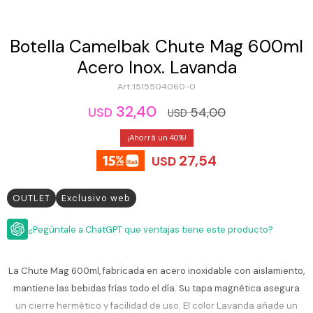
ESCRITURA
Ver
Loria
todo
Studio
Pluma
HIDRATACIÓN
Relojes
Botella Camelbak Chute Mag 600ml
Casio
Repuestos
Acero Inox. Lavanda
Metal
MOCHILAS
Fossil
Bolígrafo
1515504060-0
Plastico
ACCESORIOS
32,40
Skagen
Rollerball
54,00
USD
USD
Accesorios
Rosefield
Lápiz
40
Encendedores
OUTLET
mecánico
27,54
Maserati
USD
Lentes
de
BLOG
Armani
sol
Exchange
OUTLET
Exclusivo web
Ver
WATCHME
Emporio
todo
EN
Armani
¿Pegúntale a ChatGPT que ventajas tiene este producto?
accesorios
VIVO
Zippo
La Chute Mag 600ml, fabricada en acero inoxidable con aislamiento,
Jansport
mantiene las bebidas frías todo el día. Su tapa magnética asegura
Empresa
Compra
Blog
Karvik
un cierre hermético y facilidad de uso. El color Lavanda añade un