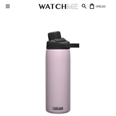

0,00
USD
Mis datos
Mis
NUEVOS
direcciones
INGRESOS
Mis compras
Wish List
Salir
RELOJERÍA
Clásico
MARCAS
Fashion
Guess
JOYERÍA
Deportivos
Michael
Kors
Ver
CARTERAS
Smart
todo
Joyería
Marc
Correa
Jacobs