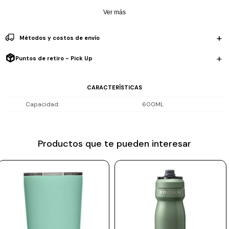
toque moderno y sofisticado.
Prune
Ver más
Mistral
Métodos y costos de envío
Camelbak
Puntos de retiro - Pick Up
Lamy
Kaweco
CARACTERÍSTICAS
Capacidad
600ML
Productos que te pueden interesar