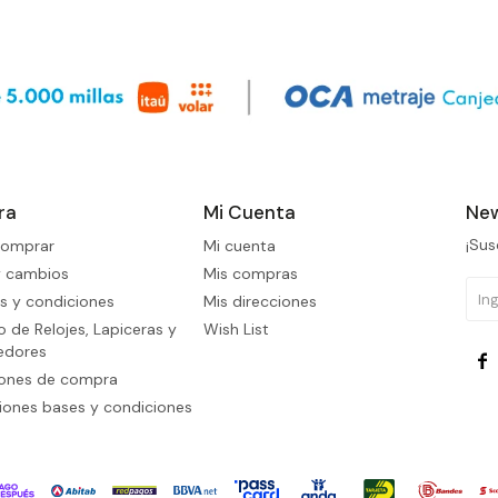
ra
Mi Cuenta
New
¡Sus
omprar
Mi cuenta
y cambios
Mis compras
s y condiciones
Mis direcciones
 de Relojes, Lapiceras y
Wish List
edores

iones de compra
ones bases y condiciones