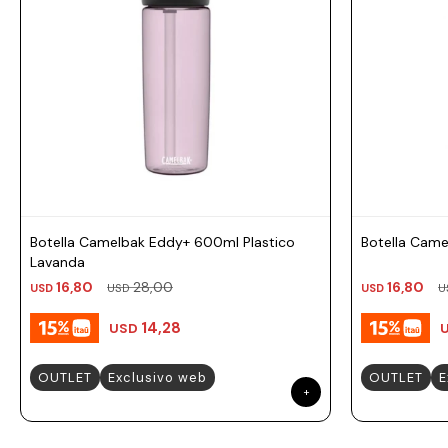
Prune
Mistral
Camelbak
Lamy
Kaweco
Botella Camelbak Eddy+ 600ml Plastico
Botella Came
Lavanda
16,80
28,00
16,80
USD
USD
USD
U
14,28
USD
OUTLET
Exclusivo web
OUTLET
E