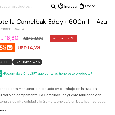
0,00
USD
otella Camelbak Eddy+ 600ml - Azul
2466401060-0
16,80
28,00
SD
USD
40
14,28
USD
UTLET
Exclusivo web
¿Pegúntale a ChatGPT que ventajas tiene este producto?
eñado para mantenerte hidratado en el trabajo, en la ruta, en
ultad o de campamento. La Camelbak Eddy+ está fabricada con
eriales de alta calidad y la última tecnología en botellas insuladas.
lamiento de doble pared, mantiene las bebidas frias y libres de
 más
densación. Con la Eddy+, podés mantener tus bebidas hasta 24