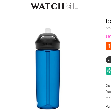
B
U
O
Dis
fac
mat
Ais
Ver
con