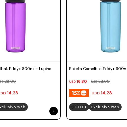
lbak Eddy+ 600ml - Lupine
Botella Camelbak Eddy+ 600ml
28,00
16,80
28,00
SD
USD
USD
14,28
14,28
USD
USD
xclusivo web
OUTLET
Exclusivo web