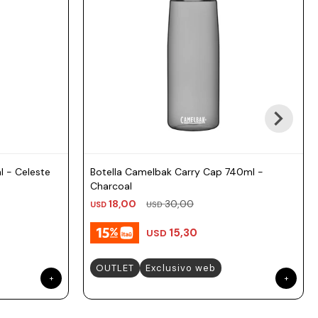
 - Celeste
Botella Camelbak Carry Cap 740ml -
Charcoal
18,00
30,00
USD
USD
15,30
USD
OUTLET
Exclusivo web