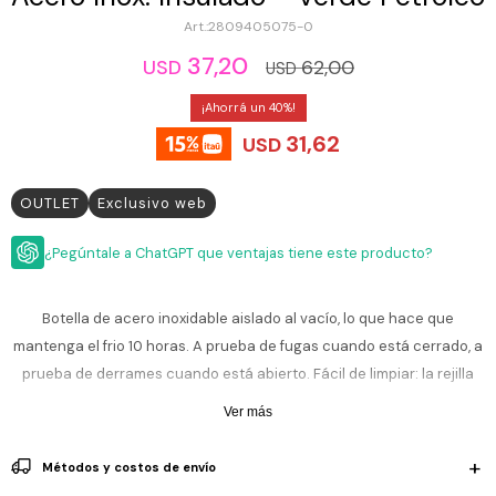
ESCRITURA
Ver
2809405075-0
Loria
todo
Studio
Pluma
HIDRATACIÓN
Relojes
37,20
62,00
USD
USD
Casio
Repuestos
Metal
40
MOCHILAS
Fossil
Bolígrafo
31,62
USD
Plastico
ACCESORIOS
Skagen
Rollerball
Accesorios
OUTLET
Exclusivo web
Rosefield
Lápiz
Encendedores
OUTLET
mecánico
Maserati
¿Pegúntale a ChatGPT que ventajas tiene este producto?
Lentes
de
BLOG
Armani
sol
Exchange
Botella de acero inoxidable aislado al vacío, lo que hace que
Ver
WATCHME
mantenga el frio 10 horas. A prueba de fugas cuando está cerrado, a
Emporio
todo
EN
Armani
accesorios
prueba de derrames cuando está abierto. Fácil de limpiar: la rejilla
VIVO
superior de la tapa es apta para lavavajillas. Bebida limpia: libre de
Zippo
Ver más
BPA, BPS y BPF.
Jansport
Empresa
Compra
Blog
Métodos y costos de envío
Karvik