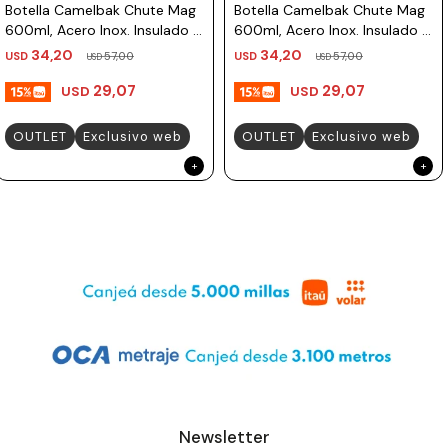
Botella Camelbak Chute Mag
Botella Camelbak Chute Mag
600ml, Acero Inox. Insulado -
600ml, Acero Inox. Insulado -
Verde Musgo
Arena
34,20
34,20
USD
57,00
USD
57,00
USD
USD
29,07
29,07
USD
USD
OUTLET
Exclusivo web
OUTLET
Exclusivo web
Newsletter