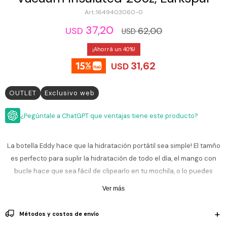
ESCRITURA
Ver
1649403060-0
Loria
todo
Studio
Pluma
HIDRATACIÓN
Relojes
37,20
62,00
USD
USD
Casio
Repuestos
Metal
40
MOCHILAS
Fossil
Bolígrafo
31,62
USD
Plastico
ACCESORIOS
Skagen
Rollerball
Accesorios
OUTLET
Exclusivo web
Rosefield
Lápiz
Encendedores
OUTLET
mecánico
Maserati
¿Pegúntale a ChatGPT que ventajas tiene este producto?
Lentes
de
BLOG
Armani
sol
Exchange
La botella Eddy hace que la hidratación portátil sea simple! El tamño
Ver
WATCHME
es perfecto para suplir la hidratación de todo el día, el mango con
Emporio
todo
EN
Armani
accesorios
bucle hace que sea fácil de clipearlo en tu mochila, o lo puedes
VIVO
llevar cómodamente en tu dedo. Está diseñado a prueba de
Zippo
Ver más
derrames, de construcción durable y materiales libres de BPA lo
Jansport
convierten en una botella versátil y resistente.
Empresa
Compra
Blog
Métodos y costos de envío
Karvik