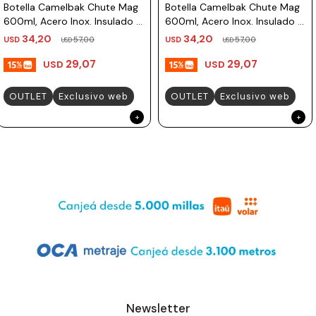
Botella Camelbak Chute Mag
Botella Camelbak Chute Mag
600ml, Acero Inox. Insulado -
600ml, Acero Inox. Insulado -
Verde Musgo
Arena
34,20
34,20
USD
57,00
USD
57,00
USD
USD
29,07
29,07
USD
USD
OUTLET
Exclusivo web
OUTLET
Exclusivo web
Newsletter