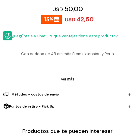
ESCRITURA
Ver
50,00
USD
Loria
todo
Studio
Pluma
HIDRATACIÓN
Relojes
42,50
USD
Casio
Repuestos
Metal
MOCHILAS
Fossil
Bolígrafo
¿Pegúntale a ChatGPT que ventajas tiene este producto?
Plastico
ACCESORIOS
Skagen
Rollerball
Accesorios
Con cadena de 45 cm más 5 cm extensión y Perla
Rosefield
Lápiz
Encendedores
OUTLET
mecánico
Maserati
Lentes
de
BLOG
Armani
Ver más
sol
Exchange
Ver
WATCHME
Emporio
Métodos y costos de envío
todo
EN
Armani
accesorios
VIVO
Puntos de retiro - Pick Up
Zippo
Jansport
Empresa
Compra
Blog
Productos que te pueden interesar
Karvik