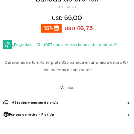
ESCRITURA
Ver
E45-0
Loria
todo
Studio
Pluma
HIDRATACIÓN
Relojes
55,00
USD
Casio
Repuestos
46,75
USD
Metal
MOCHILAS
Fossil
Bolígrafo
Plastico
¿Pegúntale a ChatGPT que ventajas tiene este producto?
ACCESORIOS
Skagen
Rollerball
Accesorios
Rosefield
Lápiz
Encendedores
OUTLET
mecánico
Caravanas de tornillo en plata 925 bañada en una micra de oro 18k.
Maserati
con cuentas de onix verde
Lentes
de
BLOG
Armani
sol
Exchange
Ver más
Ver
WATCHME
Emporio
todo
EN
Armani
accesorios
Métodos y costos de envío
VIVO
Zippo
Puntos de retiro - Pick Up
Jansport
Empresa
Compra
Blog
Karvik