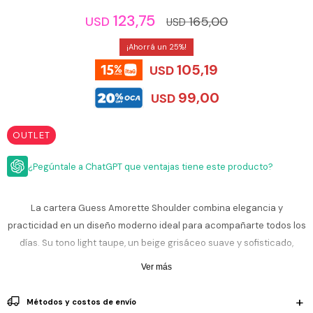
ESCRITURA
Ver
123,75
165,00
USD
Loria
USD
todo
Studio
Pluma
HIDRATACIÓN
Relojes
25
Casio
Repuestos
105,19
Metal
USD
MOCHILAS
Fossil
Bolígrafo
Plastico
99,00
USD
ACCESORIOS
Skagen
Rollerball
Accesorios
Rosefield
Lápiz
OUTLET
Encendedores
OUTLET
mecánico
Maserati
Lentes
¿Pegúntale a ChatGPT que ventajas tiene este producto?
de
BLOG
Armani
sol
Exchange
La cartera Guess Amorette Shoulder combina elegancia y
Ver
WATCHME
Emporio
todo
practicidad en un diseño moderno ideal para acompañarte todos los
EN
Armani
accesorios
VIVO
días. Su tono light taupe, un beige grisáceo suave y sofisticado,
Zippo
aporta un estilo versátil que combina fácilmente con cualquier look.
Ver más
Cuenta con cierre superior con cremallera, interior organizado con
Jansport
compartimentos y correa removible para llevar al hombro o cruzada
Empresa
Compra
Blog
Métodos y costos de envío
Karvik
según la ocasión. Los detalles metálicos dorados y el logo frontal