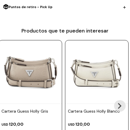
Prune
completan un diseño delicado y atemporal, perfecto para el uso
Puntos de retiro - Pick Up
diario.
Mistral
Camelbak
Tamaño: 26 x 9 x 15 cm (largo × ancho × alto).
Productos que te pueden interesar
Material: 100% PU.
Lamy
Kaweco
Cartera Guess Holly Gris
Cartera Guess Holly Blanco
120,00
120,00
USD
USD