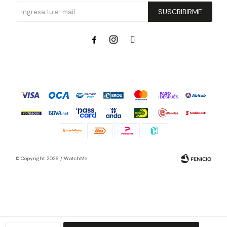
SUSCRIBIRME



© Copyright 2026 / WatchMe
Fenicio