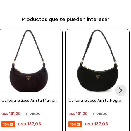
Prune
Tamaño: 33 x 14 x 21 cm (largo × ancho × alto).
Material: 100% PU.
Mistral
Productos que te pueden interesar
Camelbak
Lamy
Kaweco
Cartera Guess Amita Marron
Cartera Guess Amita Negro
161,25
161,25
USD
215,00
USD
215,00
USD
USD
137,06
137,06
USD
USD