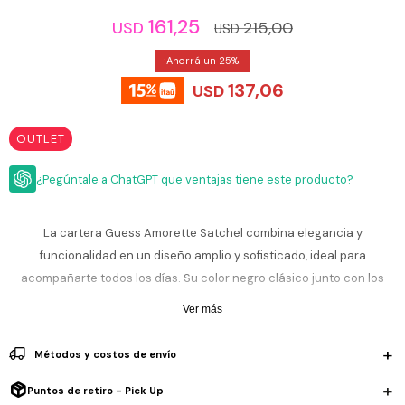
ESCRITURA
Ver
161,25
215,00
USD
Loria
USD
todo
Studio
Pluma
HIDRATACIÓN
Relojes
25
Casio
Repuestos
137,06
Metal
USD
MOCHILAS
Fossil
Bolígrafo
Plastico
ACCESORIOS
OUTLET
Skagen
Rollerball
Accesorios
Rosefield
Lápiz
¿Pegúntale a ChatGPT que ventajas tiene este producto?
Encendedores
OUTLET
mecánico
Maserati
Lentes
de
BLOG
La cartera Guess Amorette Satchel combina elegancia y
Armani
sol
Exchange
funcionalidad en un diseño amplio y sofisticado, ideal para
Ver
WATCHME
acompañarte todos los días. Su color negro clásico junto con los
Emporio
todo
EN
Armani
accesorios
detalles metálicos en dorado suave le aportan un estilo versátil que
Ver más
VIVO
combina fácilmente con cualquier look. Cuenta con doble asa, cierre
Zippo
superior y un interior espacioso para llevar tus esenciales de forma
Métodos y costos de envío
Jansport
cómoda y organizada. El detalle colgante con logos Guess completa
Empresa
Compra
Blog
un diseño moderno y distintivo.
Puntos de retiro - Pick Up
Karvik