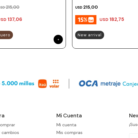
215,00
215,00
USD
USD
137,06
182,75
USD
USD
uero
New arrival
ra
Mi Cuenta
New
¡Sus
omprar
Mi cuenta
y cambios
Mis compras