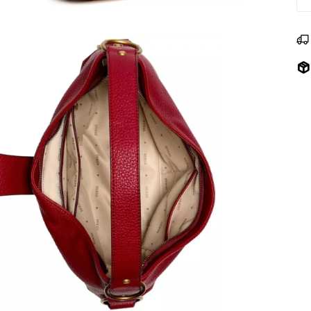
com
sal
Tam
Mat