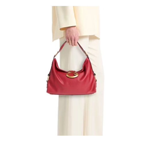
Prune
Mistral
Camelbak
Lamy
Kaweco