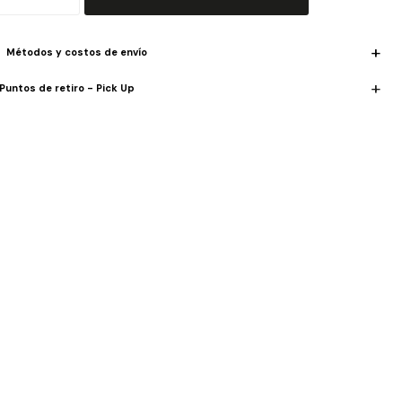
pletan un diseño moderno y práctico. Perfecta para el trabajo,
idas o el uso diario.
Métodos y costos de envío
año: 39 x 9 x 26 cm (largo × ancho × alto).
Puntos de retiro - Pick Up
erial: 100% PU.