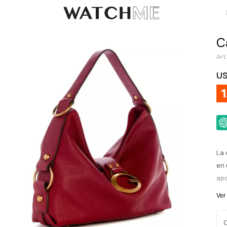
C
U
La 
en 
apo
con
Ver
int
mie