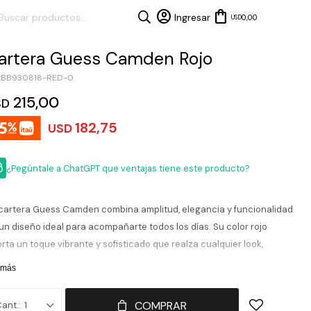
0,00
USD
artera Guess Camden Rojo
BB930818-RED-0
215,00
SD
182,75
USD
¿Pegúntale a ChatGPT que ventajas tiene este producto?
cartera Guess Camden combina amplitud, elegancia y funcionalidad
un diseño ideal para acompañarte todos los días. Su color rojo
rta un toque vibrante y sofisticado que realza cualquier look,
virtiéndola en una pieza protagonista sin perder versatilidad. Su
 más
erior espacioso permite llevar todo organizado con comodidad,
ntras que sus asas cómodas y detalles distintivos de Guess
COMPRAR
1