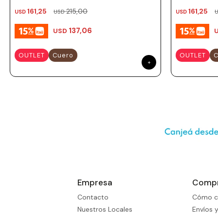
161,25
215,00
161,25
USD
USD
USD
137,06
USD
OUTLET
Cuero
OUTLET
C
Empresa
Comp
Contacto
Cómo c
Nuestros Locales
Envíos 