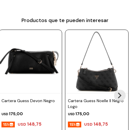
Prune
Mistral
Productos que te pueden interesar
Camelbak
Lamy
Kaweco
Cartera Guess Devon Negro
Cartera Guess Noelle II Negro
Logo
175,00
175,00
USD
USD
148,75
148,75
USD
USD