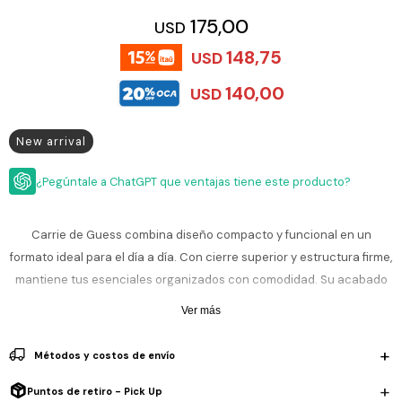
ESCRITURA
Ver
175,00
USD
Loria
todo
Studio
Pluma
HIDRATACIÓN
Relojes
148,75
USD
Casio
Repuestos
Metal
140,00
USD
MOCHILAS
Fossil
Bolígrafo
Plastico
ACCESORIOS
Skagen
Rollerball
New arrival
Accesorios
Rosefield
Lápiz
Encendedores
¿Pegúntale a ChatGPT que ventajas tiene este producto?
OUTLET
mecánico
Maserati
Lentes
de
BLOG
Carrie de Guess combina diseño compacto y funcional en un
Armani
sol
Exchange
formato ideal para el día a día. Con cierre superior y estructura firme,
Ver
WATCHME
mantiene tus esenciales organizados con comodidad. Su acabado
Emporio
todo
EN
Armani
accesorios
en color negro aporta un estilo elegante y versátil, perfecto para
VIVO
Ver más
salidas o uso diario con un look moderno y fácil de combinar.
Zippo
Métodos y costos de envío
Jansport
Tamaño: 25 × 7 × 17 cm (largo × ancho × alto).
Empresa
Compra
Blog
Karvik
Material: 100% PU.
Puntos de retiro - Pick Up