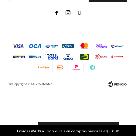



© Copyright 2026 / WatchMe
Fenicio
1
COMPRAR
Envíos GRATIS a Todo el País en compras mayores a $ 3.000