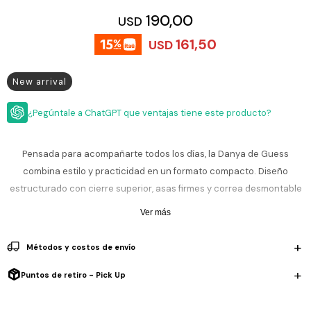
ESCRITURA
Ver
190,00
USD
Loria
todo
Studio
Pluma
HIDRATACIÓN
Relojes
161,50
USD
Casio
Repuestos
Metal
MOCHILAS
New arrival
Fossil
Bolígrafo
Plastico
ACCESORIOS
Skagen
Rollerball
¿Pegúntale a ChatGPT que ventajas tiene este producto?
Accesorios
Rosefield
Lápiz
Encendedores
OUTLET
mecánico
Pensada para acompañarte todos los días, la Danya de Guess
Maserati
Lentes
combina estilo y practicidad en un formato compacto. Diseño
de
BLOG
Armani
sol
estructurado con cierre superior, asas firmes y correa desmontable
Exchange
para llevar al hombro o cruzada. Interior organizado con bolsillos
Ver
WATCHME
Ver más
Emporio
todo
funcionales; herrajes dorados y logo frontal destacan el tono gris
EN
Armani
accesorios
VIVO
elegante. Liviana y versátil, ideal para uso diario.
Métodos y costos de envío
Zippo
Tamaño: 25 × 10 × 15 cm (largo × ancho × alto).
Puntos de retiro - Pick Up
Jansport
Material: 100% PU resistente y fácil de limpiar.
Empresa
Compra
Blog
Karvik