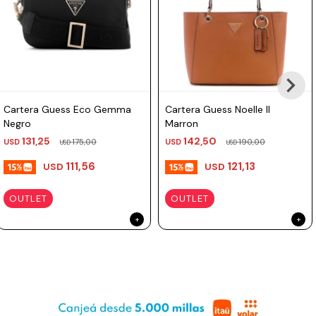
Prune
En pocas palabras: una cartera grande, práctica y con toda la onda
Mistral
Guess, lista para acompañarte con estilo y buena vibra donde vayas.
Camelbak
Lamy
Cartera Guess Eco Gemma
Cartera Guess Noelle II
Kaweco
Negro
Marron
131,25
142,50
USD
175,00
USD
190,00
USD
USD
111,56
121,13
USD
USD
OUTLET
OUTLET