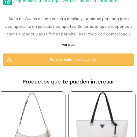
ESCRITURA
¿Pegúntale a ChatGPT que ventajas tiene este producto?
Ver
Loria
todo
Studio
Pluma
HIDRATACIÓN
Relojes
Sofia de Guess es una cartera amplia y funcional pensada para
Casio
Repuestos
acompañarte en jornadas completas. Su formato tipo shopper con
Metal
MOCHILAS
cierre superior y asas firmes permite llevar todo con comodidad y
Fossil
Bolígrafo
Plastico
seguridad. El diseño en color negro aporta un estilo moderno y
Ver más
ACCESORIOS
Skagen
Rollerball
versátil, ideal para trabajo, salidas o uso diario.
Accesorios
Rosefield
Lápiz
Este artículo está agotado.
Encendedores
OUTLET
mecánico
Tamaño: 38 × 12 × 29 cm (largo × ancho × alto).
Maserati
Lentes
Material: 100% PVC.
de
BLOG
Armani
Productos que te pueden interesar
sol
Exchange
Ver
WATCHME
Emporio
todo
EN
Armani
accesorios
VIVO
Zippo
Jansport
Empresa
Compra
Blog
Karvik