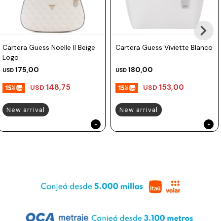
Prune
Mistral
Cartera Guess Noelle II Beige
Cartera Guess Viviette Blanco
Camelbak
Logo
Lamy
175,00
180,00
USD
USD
Kaweco
148,75
153,00
USD
USD
New arrival
New arrival