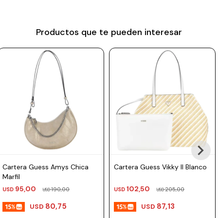
Prune
Tamaño: 22 × 4 × 9 cm (largo × ancho × alto)
Material: 99% aluminio, 1% otros metales, con strass de vidrio.
Mistral
Productos que te pueden interesar
Camelbak
Lamy
Kaweco
Cartera Guess Amys Chica
Cartera Guess Vikky II Blanco
Marfil
95,00
102,50
USD
190,00
USD
205,00
USD
USD
80,75
87,13
USD
USD