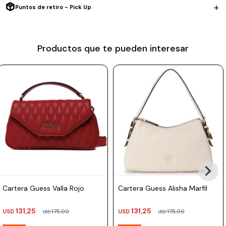
Puntos de retiro - Pick Up
Prune
Medida: 37 x 20 x 7 cm
Mistral
Exterior: Cuero graneado
Productos que te pueden interesar
Camelbak
Interior: 100% algodón
Lamy
Kaweco
100% Hecha a mano en Uruguay.
Cartera Guess Valla Rojo
Cartera Guess Alisha Marfil
131,25
131,25
USD
175,00
USD
175,00
USD
USD