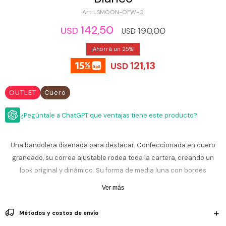
ESCRITURA
Ver
LSMOON-OFW-0
Loria
todo
Studio
Pluma
HIDRATACIÓN
Relojes
142,50
190,00
USD
USD
Casio
Repuestos
Metal
25
MOCHILAS
Fossil
Bolígrafo
121,13
USD
Plastico
ACCESORIOS
Skagen
Rollerball
Accesorios
OUTLET
Cuero
Rosefield
Lápiz
Encendedores
OUTLET
mecánico
Maserati
¿Pegúntale a ChatGPT que ventajas tiene este producto?
Lentes
de
BLOG
Armani
sol
Exchange
Una bandolera diseñada para destacar. Confeccionada en cuero
Ver
WATCHME
graneado, su correa ajustable rodea toda la cartera, creando un
Emporio
todo
EN
Armani
accesorios
look original y dinámico. Su forma de media luna con bordes
VIVO
redondeados le aporta un toque moderno y funcional. Con el
Zippo
Ver más
tamaño perfecto para tu día a día, puedes llevarla cruzada o al
Jansport
hombro, convirtiéndose en tu aliada para cualquier ocasión.
Empresa
Compra
Blog
Métodos y costos de envío
Karvik