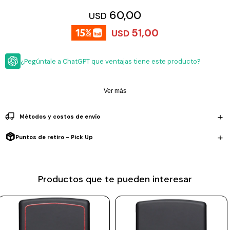
ESCRITURA
Ver
60,00
USD
Loria
todo
Studio
Pluma
HIDRATACIÓN
Relojes
51,00
USD
Casio
Repuestos
Metal
MOCHILAS
Fossil
Bolígrafo
¿Pegúntale a ChatGPT que ventajas tiene este producto?
Plastico
ACCESORIOS
Skagen
Rollerball
Accesorios
Ver más
Rosefield
Lápiz
Encendedores
OUTLET
mecánico
Maserati
Métodos y costos de envío
Lentes
de
BLOG
Armani
sol
Puntos de retiro - Pick Up
Exchange
Ver
WATCHME
Emporio
todo
EN
Armani
accesorios
Productos que te pueden interesar
VIVO
Zippo
Jansport
Empresa
Compra
Blog
Karvik