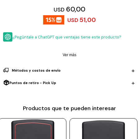
ESCRITURA
Ver
60,00
USD
Loria
todo
Studio
Pluma
HIDRATACIÓN
Relojes
51,00
USD
Casio
Repuestos
Metal
MOCHILAS
Fossil
Bolígrafo
¿Pegúntale a ChatGPT que ventajas tiene este producto?
Plastico
ACCESORIOS
Skagen
Rollerball
Accesorios
Ver más
Rosefield
Lápiz
Encendedores
OUTLET
mecánico
Maserati
Métodos y costos de envío
Lentes
de
BLOG
Armani
sol
Puntos de retiro - Pick Up
Exchange
Ver
WATCHME
Emporio
todo
EN
Armani
accesorios
Productos que te pueden interesar
VIVO
Zippo
Jansport
Empresa
Compra
Blog
Karvik