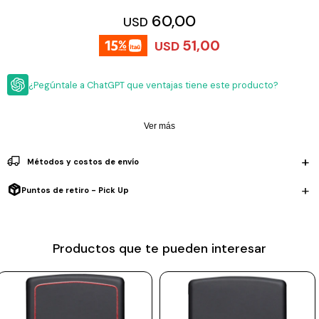
ESCRITURA
Ver
60,00
USD
Loria
todo
Studio
Pluma
HIDRATACIÓN
Relojes
51,00
USD
Casio
Repuestos
Metal
MOCHILAS
Fossil
Bolígrafo
¿Pegúntale a ChatGPT que ventajas tiene este producto?
Plastico
ACCESORIOS
Skagen
Rollerball
Accesorios
Ver más
Rosefield
Lápiz
Encendedores
OUTLET
mecánico
Maserati
Métodos y costos de envío
Lentes
de
BLOG
Armani
sol
Puntos de retiro - Pick Up
Exchange
Ver
WATCHME
Emporio
todo
EN
Armani
accesorios
Productos que te pueden interesar
VIVO
Zippo
Jansport
Empresa
Compra
Blog
Karvik