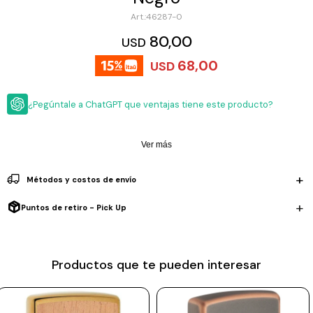
ESCRITURA
Ver
46287-0
Loria
todo
Studio
Pluma
HIDRATACIÓN
Relojes
80,00
USD
Casio
Repuestos
68,00
USD
Metal
MOCHILAS
Fossil
Bolígrafo
Plastico
¿Pegúntale a ChatGPT que ventajas tiene este producto?
ACCESORIOS
Skagen
Rollerball
Accesorios
Rosefield
Lápiz
Encendedores
OUTLET
mecánico
Ver más
Maserati
Lentes
de
BLOG
Métodos y costos de envío
Armani
sol
Exchange
Puntos de retiro - Pick Up
Ver
WATCHME
Emporio
todo
EN
Armani
accesorios
VIVO
Zippo
Productos que te pueden interesar
Jansport
Empresa
Compra
Blog
Karvik