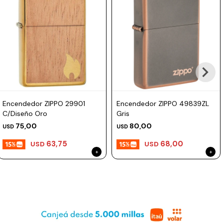
Prune
Mistral
Camelbak
Lamy
Kaweco
Encendedor ZIPPO 29901
Encendedor ZIPPO 49839ZL
C/Diseño Oro
Gris
75,00
80,00
USD
USD
63,75
68,00
USD
USD