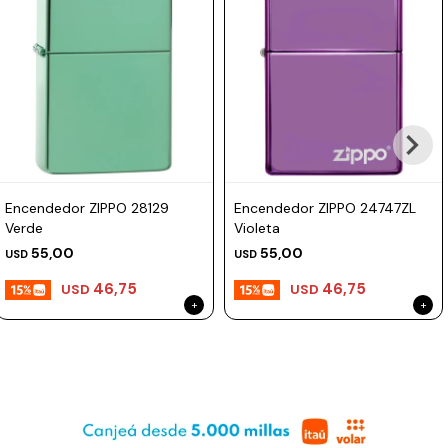
Prune
Mistral
Camelbak
Lamy
Kaweco
Encendedor ZIPPO 28129
Encendedor ZIPPO 24747ZL
Verde
Violeta
55,00
55,00
USD
USD
46,75
46,75
USD
USD