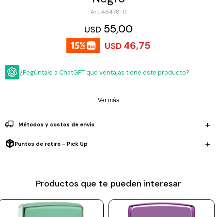
ESCRITURA
Ver
46478-0
Loria
todo
Studio
Pluma
HIDRATACIÓN
Relojes
55,00
USD
Casio
Repuestos
46,75
USD
Metal
MOCHILAS
Fossil
Bolígrafo
Plastico
¿Pegúntale a ChatGPT que ventajas tiene este producto?
ACCESORIOS
Skagen
Rollerball
Accesorios
Rosefield
Lápiz
Encendedores
OUTLET
mecánico
Ver más
Maserati
Lentes
de
BLOG
Métodos y costos de envío
Armani
sol
Exchange
Puntos de retiro - Pick Up
Ver
WATCHME
Emporio
todo
EN
Armani
accesorios
VIVO
Zippo
Productos que te pueden interesar
Jansport
Empresa
Compra
Blog
Karvik