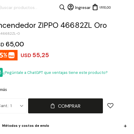
0,00
USD
ncendedor ZIPPO 46682ZL Oro
46682ZL-0
65,00
SD
55,25
USD
¿Pegúntale a ChatGPT que ventajas tiene este producto?
 más
COMPRAR
1
Métodos y costos de envío