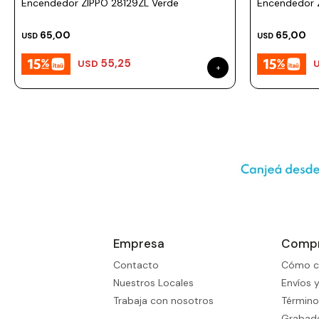
Encendedor ZIPPO 28129ZL Verde
Encendedor 
65,00
65,00
USD
USD
55,25
USD
Empresa
Comp
Contacto
Cómo c
Nuestros Locales
Envíos 
Trabaja con nosotros
Término
Grabado