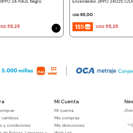
ZIPPO 24756ZL Negro
Encendedor ZIPPO 24025 C/Di
65,00
USD
55,25
55,25
USD
USD
ra
Mi Cuenta
New
¡Sus
omprar
Mi cuenta
y cambios
Mis compras
s y condiciones
Mis direcciones
 de Relojes, Lapiceras y
Wish List