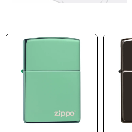
Prune
Mistral
Camelbak
Lamy
Kaweco