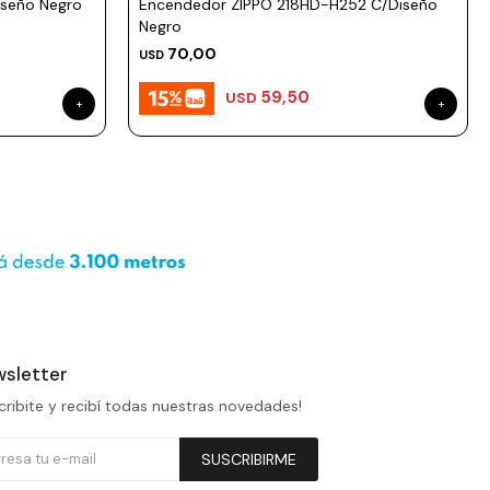
seño Negro
Encendedor ZIPPO 218HD-H252 C/Diseño
Negro
70,00
USD
59,50
USD
sletter
cribite y recibí todas nuestras novedades!
SUSCRIBIRME