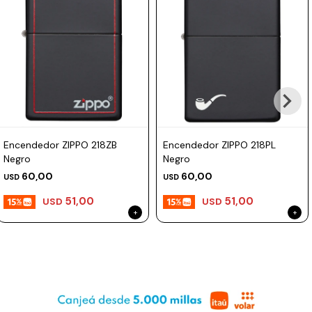
Prune
Mistral
Camelbak
Lamy
Kaweco
Encendedor ZIPPO 218ZB
Encendedor ZIPPO 218PL
Negro
Negro
60,00
60,00
USD
USD
51,00
51,00
USD
USD