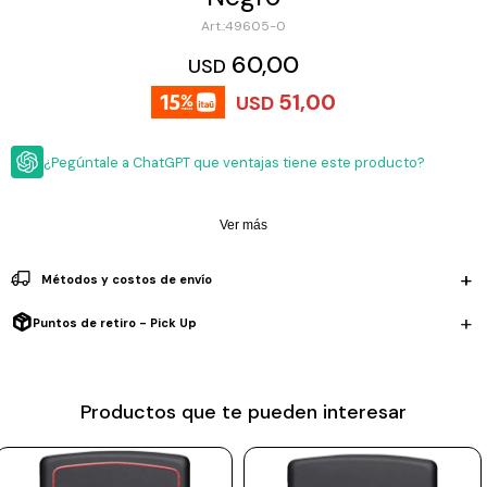
ESCRITURA
Ver
49605-0
Loria
todo
Studio
Pluma
HIDRATACIÓN
Relojes
60,00
USD
Casio
Repuestos
51,00
USD
Metal
MOCHILAS
Fossil
Bolígrafo
Plastico
¿Pegúntale a ChatGPT que ventajas tiene este producto?
ACCESORIOS
Skagen
Rollerball
Accesorios
Rosefield
Lápiz
Encendedores
OUTLET
mecánico
Ver más
Maserati
Lentes
de
BLOG
Métodos y costos de envío
Armani
sol
Exchange
Puntos de retiro - Pick Up
Ver
WATCHME
Emporio
todo
EN
Armani
accesorios
VIVO
Zippo
Productos que te pueden interesar
Jansport
Empresa
Compra
Blog
Karvik