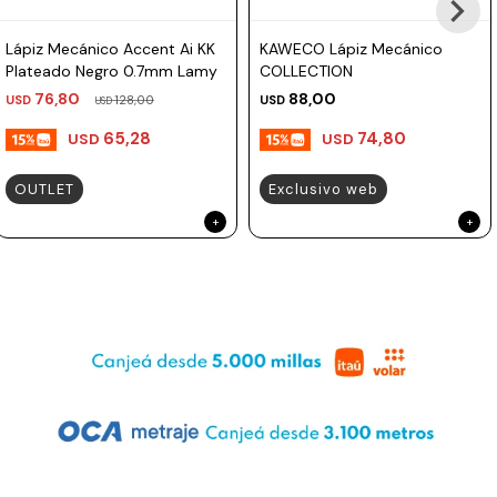
Lápiz Mecánico Accent Ai KK
KAWECO Lápiz Mecánico
Plateado Negro 0.7mm Lamy
COLLECTION
76,80
88,00
USD
128,00
USD
USD
65,28
74,80
USD
USD
OUTLET
Exclusivo web