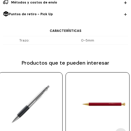
Métodos y costos de envío
proviene de Japón.
Prune
El aluminio de alta calidad le da a este artículo de escritura un tacto
Puntos de retiro - Pick Up
Mistral
especial y la superficie brillante como la seda subraya su
Camelbak
simplicidad.
CARACTERÍSTICAS
Lamy
Trazo
0-5mm
Lápiz Mecánico / Color Negro / Aluminio / Trazo 0,5mm / Con goma
Kaweco
Productos que te pueden interesar